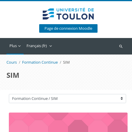
Passer au contenu principal
Page de connexion Moodle
Plus
Français ‎(fr)‎
Recherc
Cours
Formation Continue
SIM
SIM
Catégories de cours