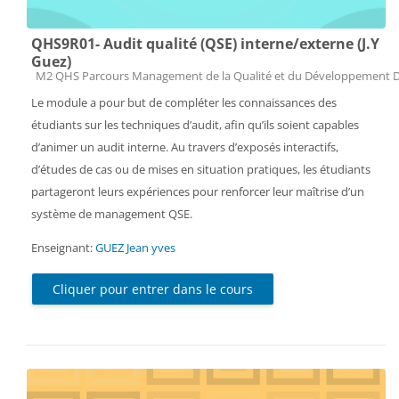
QHS9R01- Audit qualité (QSE) interne/externe (J.Y
Guez)
Catégorie de cours
M2 QHS Parcours Management de la Qualité et du Développement 
Le module a pour but de compléter les connaissances des
étudiants sur les techniques d’audit, afin qu’ils soient capables
d’animer un audit interne. Au travers d’exposés interactifs,
d’études de cas ou de mises en situation pratiques, les étudiants
partageront leurs expériences pour renforcer leur maîtrise d’un
système de management QSE.
Enseignant:
GUEZ Jean yves
Cliquer pour entrer dans le cours