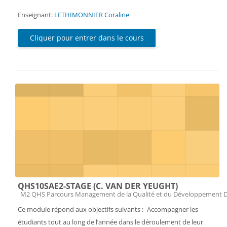
Enseignant:
LETHIMONNIER Coraline
Cliquer pour entrer dans le cours
QHS10SAE2-STAGE (C. VAN DER YEUGHT)
Catégorie de cours
M2 QHS Parcours Management de la Qualité et du Développement 
Ce module répond aux objectifs suivants :- Accompagner les
étudiants tout au long de l’année dans le déroulement de leur