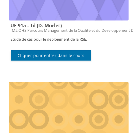
UE 91a - Td (D. Morlet)
Catégorie de cours
M2 QHS Parcours Management de la Qualité et du Développement 
Etude de cas pour le déploiement de la RSE.
Cliquer pour entrer dans le cours