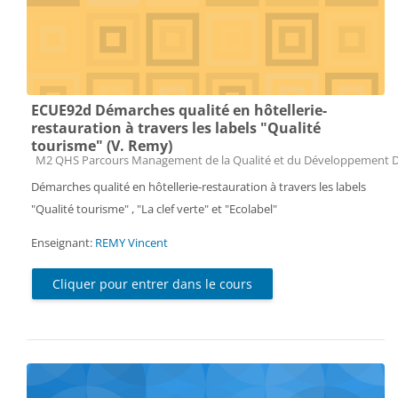
ECUE92d Démarches qualité en hôtellerie-
restauration à travers les labels "Qualité
tourisme" (V. Remy)
Catégorie de cours
M2 QHS Parcours Management de la Qualité et du Développement 
Démarches qualité en hôtellerie-restauration à travers les labels
"Qualité tourisme" , "La clef verte" et "Ecolabel"
Enseignant:
REMY Vincent
Cliquer pour entrer dans le cours