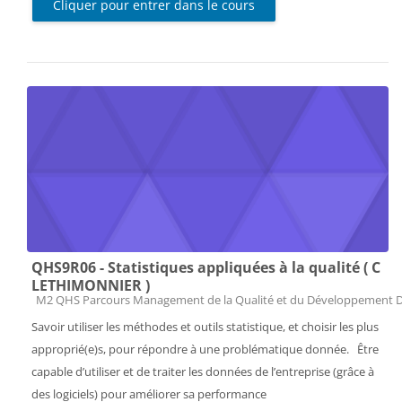
Cliquer pour entrer dans le cours
QHS9R06 - Statistiques appliquées à la qualité ( C
LETHIMONNIER )
Catégorie de cours
M2 QHS Parcours Management de la Qualité et du Développement 
Savoir utiliser les méthodes et outils statistique, et choisir les plus
approprié(e)s, pour répondre à une problématique donnée. Être
capable d’utiliser et de traiter les données de l’entreprise (grâce à
des logiciels) pour améliorer sa performance