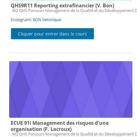
QHS9R11 Reporting extrafinancier (V. Bon)
Catégorie de cours
M2 QHS Parcours Management de la Qualité et du Développement 
Enseignant:
BON Veronique
Cliquer pour entrer dans le cours
ECUE 91i Management des risques d'une
organisation (F. Lacroux)
Catégorie de cours
M2 QHS Parcours Management de la Qualité et du Développement 