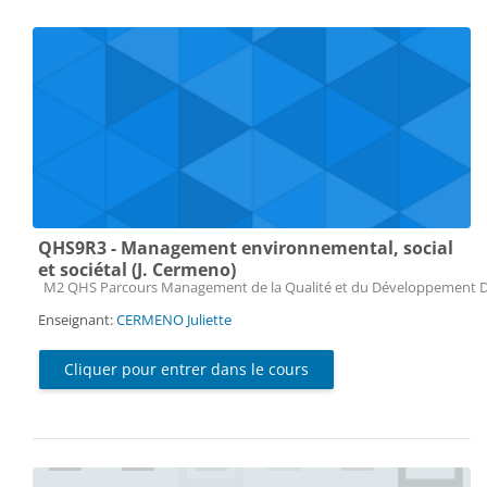
QHS9R3 - Management environnemental, social
et sociétal (J. Cermeno)
Catégorie de cours
M2 QHS Parcours Management de la Qualité et du Développement 
Enseignant:
CERMENO Juliette
Cliquer pour entrer dans le cours