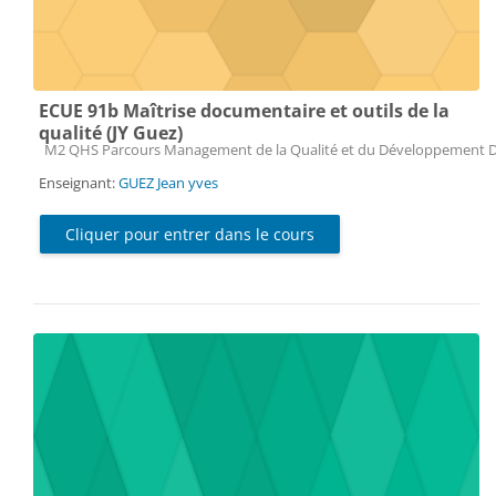
ECUE 91b Maîtrise documentaire et outils de la
qualité (JY Guez)
Catégorie de cours
M2 QHS Parcours Management de la Qualité et du Développement 
Enseignant:
GUEZ Jean yves
Cliquer pour entrer dans le cours