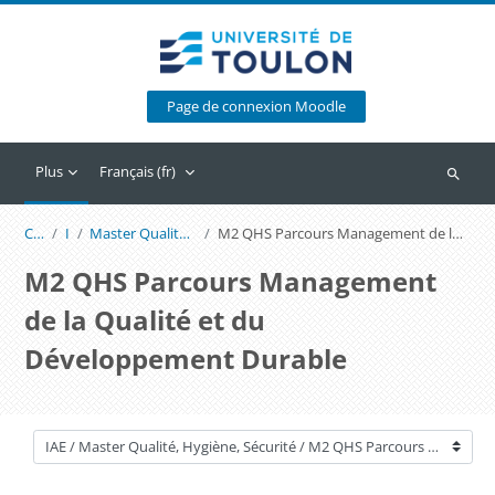
Passer au contenu principal
Page de connexion Moodle
Plus
Français ‎(fr)‎
Recherc
Cours
IAE
Master Qualité, Hygiène, Sécurité
M2 QHS Parcours Management de la Qualité et du Développement Durable
M2 QHS Parcours Management
de la Qualité et du
Développement Durable
Catégories de cours