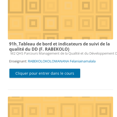
91h_Tableau de bord et indicateurs de suivi de la
qualité du DD (F. RABEKOLO)
Catégorie de cours
M2 QHS Parcours Management de la Qualité et du Développement 
Enseignant:
RABEKOLOKOLOMANANA Felaniainamalala
Cliquer pour entrer dans le cours