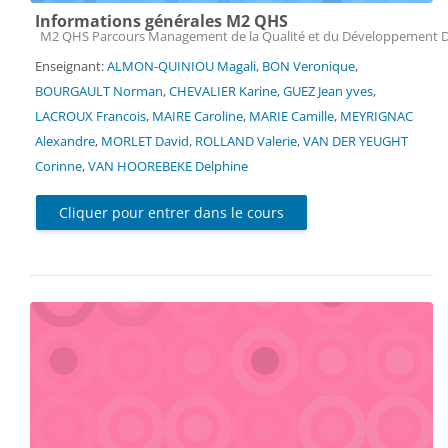
Informations générales M2 QHS
Catégorie de cours
M2 QHS Parcours Management de la Qualité et du Développement 
Enseignant:
ALMON-QUINIOU Magali
,
BON Veronique
,
BOURGAULT Norman
,
CHEVALIER Karine
,
GUEZ Jean yves
,
LACROUX Francois
,
MAIRE Caroline
,
MARIE Camille
,
MEYRIGNAC
Alexandre
,
MORLET David
,
ROLLAND Valerie
,
VAN DER YEUGHT
Corinne
,
VAN HOOREBEKE Delphine
Cliquer pour entrer dans le cours