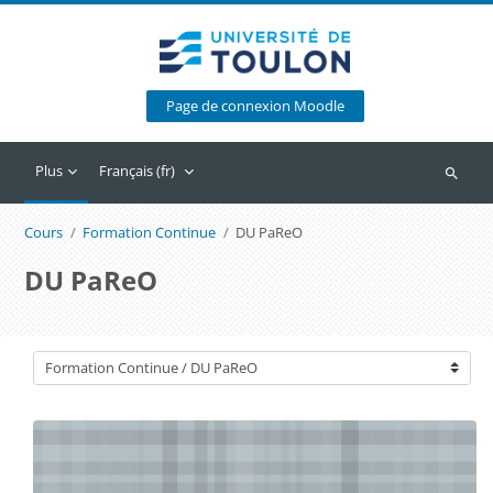
Passer au contenu principal
Page de connexion Moodle
Plus
Français ‎(fr)‎
Recherc
Cours
Formation Continue
DU PaReO
DU PaReO
Catégories de cours