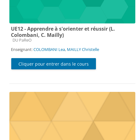
UE12 - Apprendre à s'orienter et réussir (L.
Colombani, C. Mailly)
Catégorie de cours
DU PaReO
Enseignant:
COLOMBANI Lea
,
MAILLY Christelle
Cliquer pour entrer dans le cours