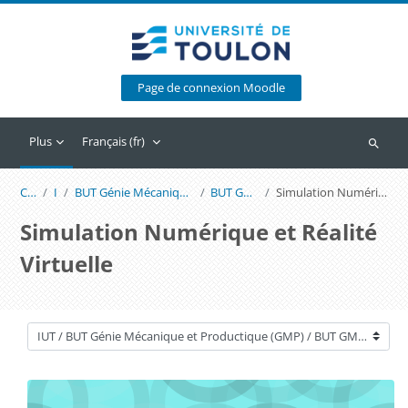
Passer au contenu principal
Page de connexion Moodle
Plus
Français ‎(fr)‎
Recherc
Cours
IUT
BUT Génie Mécanique et Productique (GMP)
BUT GMP 3e année
Simulation Numérique et Réalité Virtuelle
Simulation Numérique et Réalité
Virtuelle
Catégories de cours