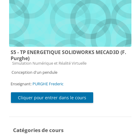
S5 - TP ENERGETIQUE SOLIDWORKS MECAD3D (F.
Purghe)
Catégorie de cours
Simulation Numérique et Réalité Virtuelle
Conception d'un pendule
Enseignant:
PURGHE Frederic
Cliquer pour entrer dans le cours
Catégories de cours