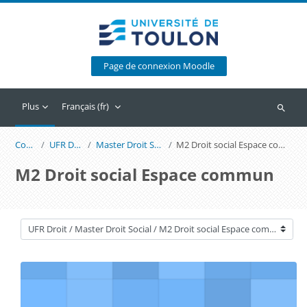
Passer au contenu principal
Page de connexion Moodle
Plus
Français ‎(fr)‎
Recherc
Cours
UFR Droit
Master Droit Social
M2 Droit social Espace commun
M2 Droit social Espace commun
Catégories de cours