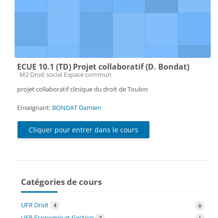
ECUE 10.1 (TD) Projet collaboratif (D. Bondat)
Catégorie de cours
M2 Droit social Espace commun
projet collaboratif clinique du droit de Toulon
Enseignant:
BONDAT Damien
Cliquer pour entrer dans le cours
Catégories de cours
+
UFR Droit
4
UFR Economie et Gestion
2