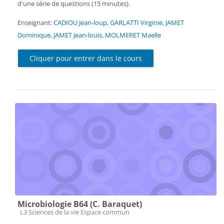
d'une série de questions (15 minutes).
Enseignant:
CADIOU Jean-loup
,
GARLATTI Virginie
,
JAMET
Dominique
,
JAMET Jean-louis
,
MOLMERET Maelle
Cliquer pour entrer dans le cours
Microbiologie B64 (C. Baraquet)
Catégorie de cours
L3 Sciences de la vie Espace commun