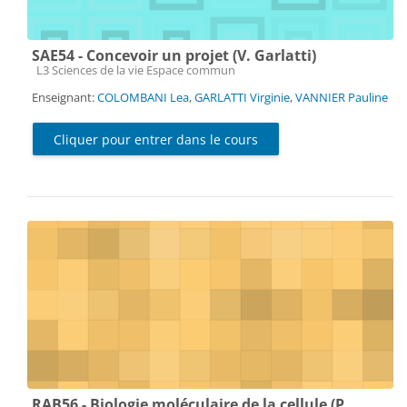
SAE54 - Concevoir un projet (V. Garlatti)
Catégorie de cours
L3 Sciences de la vie Espace commun
Enseignant:
COLOMBANI Lea
,
GARLATTI Virginie
,
VANNIER Pauline
Cliquer pour entrer dans le cours
RAB56 - Biologie moléculaire de la cellule (P.