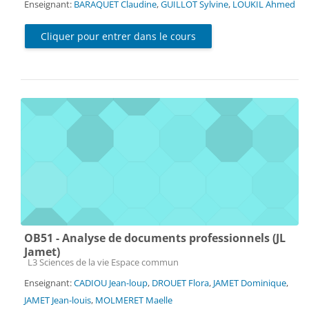
Enseignant:
BARAQUET Claudine
,
GUILLOT Sylvine
,
LOUKIL Ahmed
Cliquer pour entrer dans le cours
OB51 - Analyse de documents professionnels (JL
Jamet)
Catégorie de cours
L3 Sciences de la vie Espace commun
Enseignant:
CADIOU Jean-loup
,
DROUET Flora
,
JAMET Dominique
,
JAMET Jean-louis
,
MOLMERET Maelle