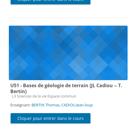
U51 - Bases de géologie de terrain (JL Cadiou -- T.
Bertin)
Catégorie de cours
L3 Sciences de la vie Espace commun
Enseignant:
BERTIN Thomas
,
CADIOU Jean-loup
Cliquer pour entrer dans le cours