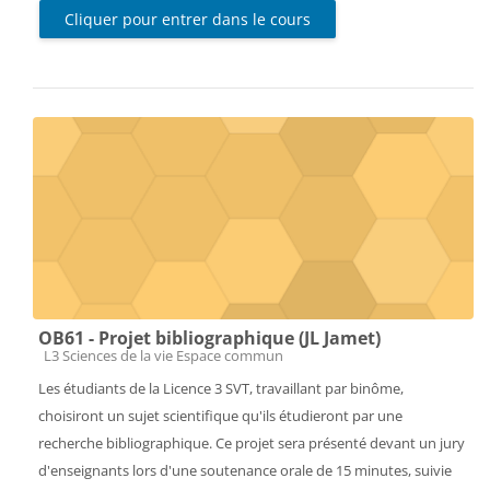
Cliquer pour entrer dans le cours
OB61 - Projet bibliographique (JL Jamet)
Catégorie de cours
L3 Sciences de la vie Espace commun
Les étudiants de la Licence 3 SVT, travaillant par binôme,
choisiront un sujet scientifique qu'ils étudieront par une
recherche bibliographique. Ce projet sera présenté devant un jury
d'enseignants lors d'une soutenance orale de 15 minutes, suivie