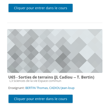
Cliquer pour entrer dans le cours
U65 - Sorties de terrains (JL Cadiou -- T. Bertin)
Catégorie de cours
L3 Sciences de la vie Espace commun
Enseignant:
BERTIN Thomas
,
CADIOU Jean-loup
Cliquer pour entrer dans le cours