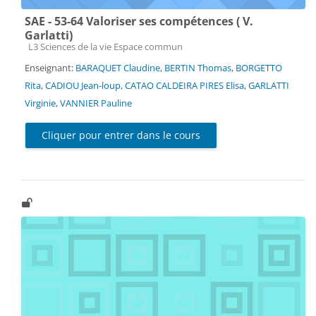
SAE - 53-64 Valoriser ses compétences ( V.
Garlatti)
Catégorie de cours
L3 Sciences de la vie Espace commun
Enseignant:
BARAQUET Claudine
,
BERTIN Thomas
,
BORGETTO
Rita
,
CADIOU Jean-loup
,
CATAO CALDEIRA PIRES Elisa
,
GARLATTI
Virginie
,
VANNIER Pauline
Cliquer pour entrer dans le cours