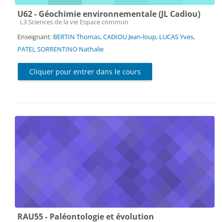
U62 - Géochimie environnementale (JL Cadiou)
Catégorie de cours
L3 Sciences de la vie Espace commun
Enseignant:
BERTIN Thomas
,
CADIOU Jean-loup
,
LUCAS Yves
,
PATEL SORRENTINO Nathalie
Cliquer pour entrer dans le cours
RAU55 - Paléontologie et évolution