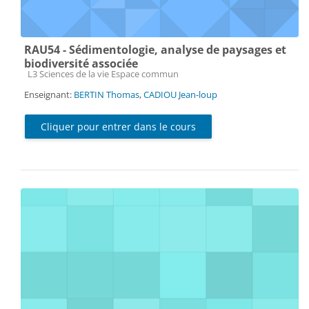
RAU54 - Sédimentologie, analyse de paysages et
biodiversité associée
Catégorie de cours
L3 Sciences de la vie Espace commun
Enseignant:
BERTIN Thomas
,
CADIOU Jean-loup
Cliquer pour entrer dans le cours