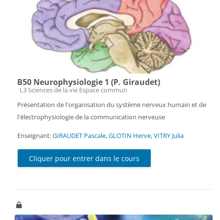
B50 Neurophysiologie 1 (P. Giraudet)
Catégorie de cours
L3 Sciences de la vie Espace commun
Présentation de l'organisation du système nerveux humain et de
l'électrophysiologie de la communication nerveuse
Enseignant:
GIRAUDET Pascale
,
GLOTIN Herve
,
VITRY Julia
Cliquer pour entrer dans le cours