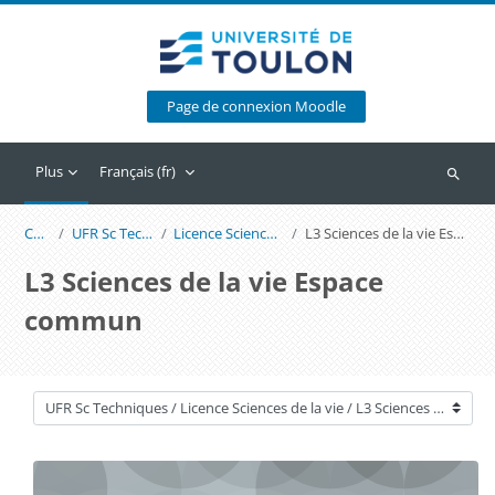
Passer au contenu principal
Page de connexion Moodle
Plus
Français ‎(fr)‎
Recherc
Cours
UFR Sc Techniques
Licence Sciences de la vie
L3 Sciences de la vie Espace commun
L3 Sciences de la vie Espace
commun
Catégories de cours