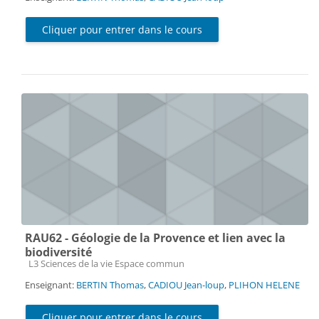
Cliquer pour entrer dans le cours
RAU62 - Géologie de la Provence et lien avec la
biodiversité
Catégorie de cours
L3 Sciences de la vie Espace commun
Enseignant:
BERTIN Thomas
,
CADIOU Jean-loup
,
PLIHON HELENE
Cliquer pour entrer dans le cours