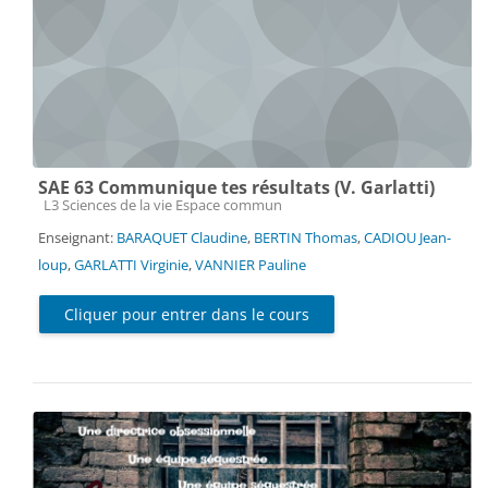
SAE 63 Communique tes résultats (V. Garlatti)
Catégorie de cours
L3 Sciences de la vie Espace commun
Enseignant:
BARAQUET Claudine
,
BERTIN Thomas
,
CADIOU Jean-
loup
,
GARLATTI Virginie
,
VANNIER Pauline
Cliquer pour entrer dans le cours