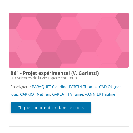
B61 - Projet expérimental (V. Garlatti)
Catégorie de cours
L3 Sciences de la vie Espace commun
Enseignant:
BARAQUET Claudine
,
BERTIN Thomas
,
CADIOU Jean-
loup
,
CARRIOT Nathan
,
GARLATTI Virginie
,
VANNIER Pauline
Cliquer pour entrer dans le cours