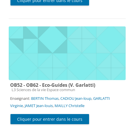
Cliquer pour entrer dans le cours
OB52 - OB62 - Eco-Guides (V. Garlatti)
Catégorie de cours
L3 Sciences de la vie Espace commun
Enseignant:
BERTIN Thomas
,
CADIOU Jean-loup
,
GARLATTI
Virginie
,
JAMET Jean-louis
,
MAILLY Christelle
Cliquer pour entrer dans le cours