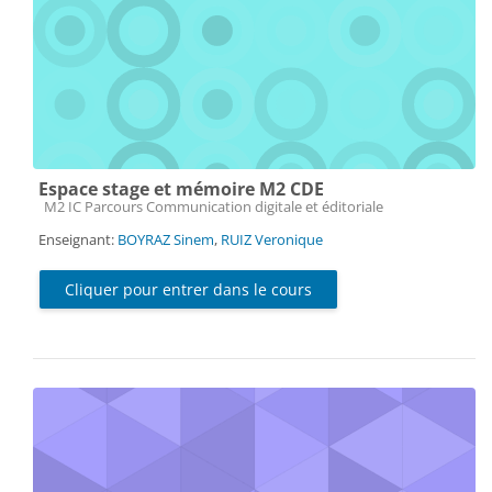
Espace stage et mémoire M2 CDE
Catégorie de cours
M2 IC Parcours Communication digitale et éditoriale
Enseignant:
BOYRAZ Sinem
,
RUIZ Veronique
Cliquer pour entrer dans le cours