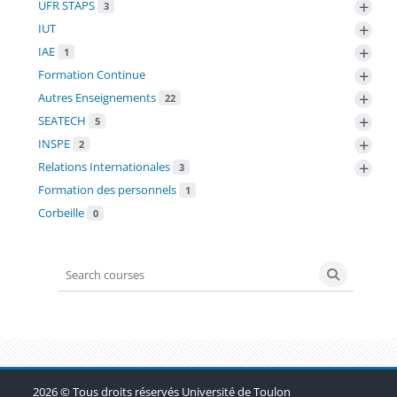
+
UFR STAPS
3
+
IUT
+
IAE
1
+
Formation Continue
+
Autres Enseignements
22
+
SEATECH
5
+
INSPE
2
+
Relations Internationales
3
Formation des personnels
1
Corbeille
0
Search courses
Search co
Blocs
Blocs
Blocs
2026 © Tous droits réservés Université de Toulon