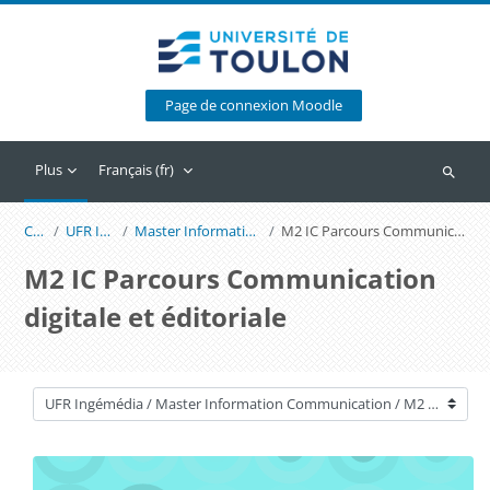
Passer au contenu principal
Page de connexion Moodle
Plus
Français ‎(fr)‎
Recherc
Cours
UFR Ingémédia
Master Information Communication
M2 IC Parcours Communication digitale et éditoriale
M2 IC Parcours Communication
digitale et éditoriale
Catégories de cours