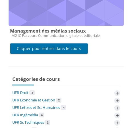
Management des médias sociaux
Catégorie de cours
M2 IC Parcours Communication digitale et éditoriale
Cliquer pour entrer dans le cours
Catégories de cours
+
UFR Droit
4
+
UFR Economie et Gestion
2
+
UFR Lettres et Sc. Humaines
4
+
UFR Ingémédia
4
+
UFR Sc Techniques
3