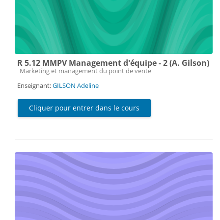
R 5.12 MMPV Management d'équipe - 2 (A. Gilson)
Catégorie de cours
Marketing et management du point de vente
Enseignant:
GILSON Adeline
Cliquer pour entrer dans le cours