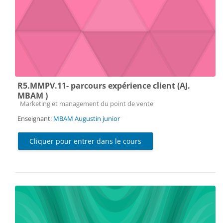
R5.MMPV.11- parcours expérience client (AJ.
MBAM )
Catégorie de cours
Marketing et management du point de vente
Enseignant:
MBAM Augustin junior
Cliquer pour entrer dans le cours