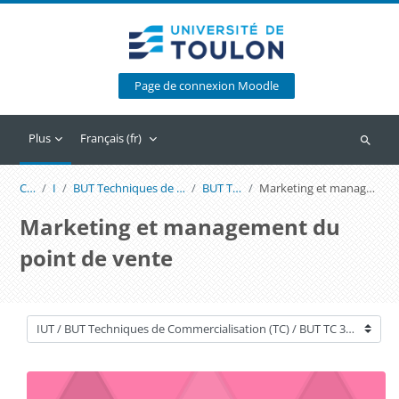
Passer au contenu principal
Page de connexion Moodle
Plus
Français ‎(fr)‎
Recherc
Cours
IUT
BUT Techniques de Commercialisation (TC)
BUT TC 3e année
Marketing et management du point de vente
Marketing et management du
point de vente
Catégories de cours