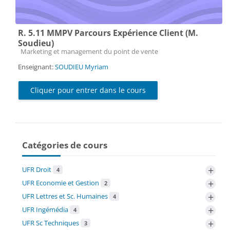
R. 5.11 MMPV Parcours Expérience Client (M.
Soudieu)
Catégorie de cours
Marketing et management du point de vente
Enseignant:
SOUDIEU Myriam
Cliquer pour entrer dans le cours
Catégories de cours
+
UFR Droit
4
+
UFR Economie et Gestion
2
+
UFR Lettres et Sc. Humaines
4
+
UFR Ingémédia
4
+
UFR Sc Techniques
3