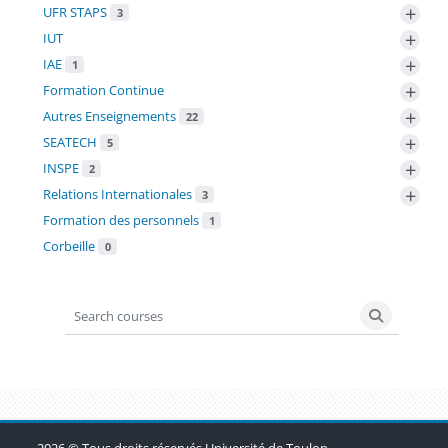
+
UFR STAPS
3
+
IUT
+
IAE
1
+
Formation Continue
+
Autres Enseignements
22
+
SEATECH
5
+
INSPE
2
+
Relations Internationales
3
Formation des personnels
1
Corbeille
0
Search courses
Search co
Blocs
Blocs
Blocs