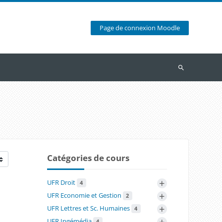
Page de connexion Moodle
Recherche
Catégories de cours
+
UFR Droit
4
+
UFR Economie et Gestion
2
+
UFR Lettres et Sc. Humaines
4
+
UFR Ingémédia
4