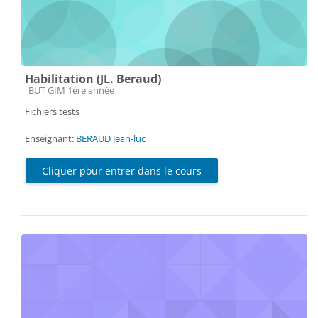
Habilitation (JL. Beraud)
Catégorie de cours
BUT GIM 1ère année
Fichiers tests
Enseignant:
BERAUD Jean-luc
Cliquer pour entrer dans le cours