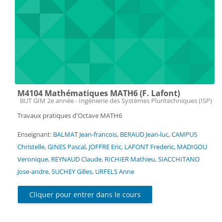
M4104 Mathématiques MATH6 (F. Lafont)
Catégorie de cours
BUT GIM 2e année - Ingénierie des Systèmes Pluritechniques (ISP)
Travaux pratiques d'Octave MATH6
Enseignant:
BALMAT Jean-francois
,
BERAUD Jean-luc
,
CAMPUS
Christelle
,
GINES Pascal
,
JOFFRE Eric
,
LAFONT Frederic
,
MADIGOU
Veronique
,
REYNAUD Claude
,
RICHIER Mathieu
,
SIACCHITANO
Jose-andre
,
SUCHEY Gilles
,
URFELS Anne
Cliquer pour entrer dans le cours