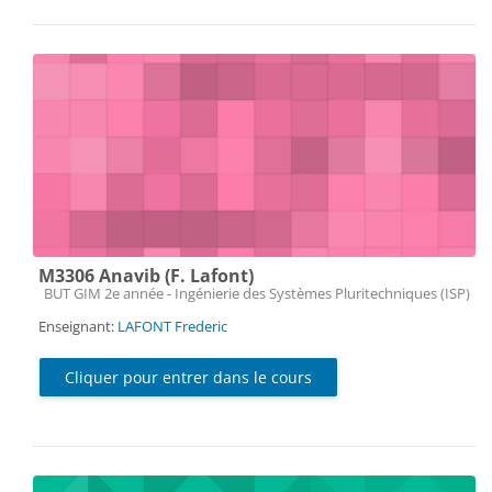
M3306 Anavib (F. Lafont)
Catégorie de cours
BUT GIM 2e année - Ingénierie des Systèmes Pluritechniques (ISP)
Enseignant:
LAFONT Frederic
Cliquer pour entrer dans le cours