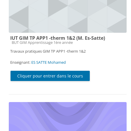
IUT GIM TP APP1 -therm 1&2 (M. Es-Satte)
Catégorie de cours
BUT GIM Apprentissage 1ère année
Travaux pratiques GIM TP APP1 -therm 1&2
Enseignant:
ES SATTE Mohamed
Cliquer pour entrer dans le cours