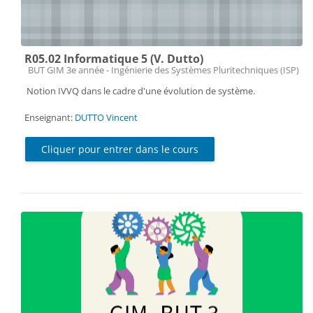
R05.02 Informatique 5 (V. Dutto)
Catégorie de cours
BUT GIM 3e année - Ingénierie des Systèmes Pluritechniques (ISP)
Notion IVVQ dans le cadre d'une évolution de système.
Enseignant:
DUTTO Vincent
Cliquer pour entrer dans le cours