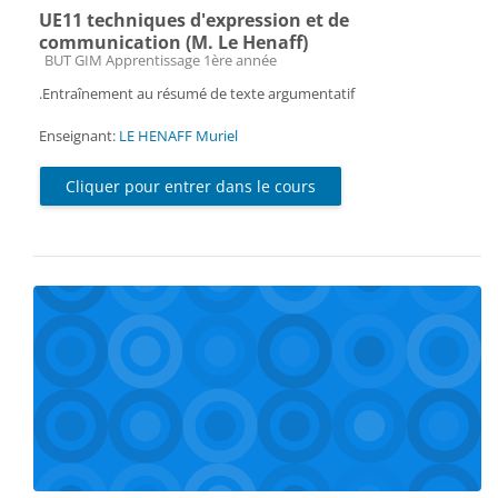
UE11 techniques d'expression et de
communication (M. Le Henaff)
Catégorie de cours
BUT GIM Apprentissage 1ère année
.Entraînement au résumé de texte argumentatif
Enseignant:
LE HENAFF Muriel
Cliquer pour entrer dans le cours