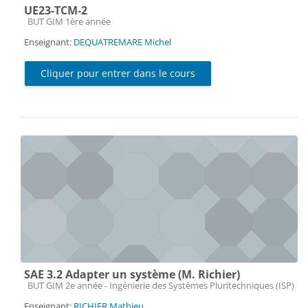
UE23-TCM-2
Catégorie de cours
BUT GIM 1ère année
Enseignant:
DEQUATREMARE Michel
Cliquer pour entrer dans le cours
SAE 3.2 Adapter un système (M. Richier)
Catégorie de cours
BUT GIM 2e année - Ingénierie des Systèmes Pluritechniques (ISP)
Enseignant:
RICHIER Mathieu