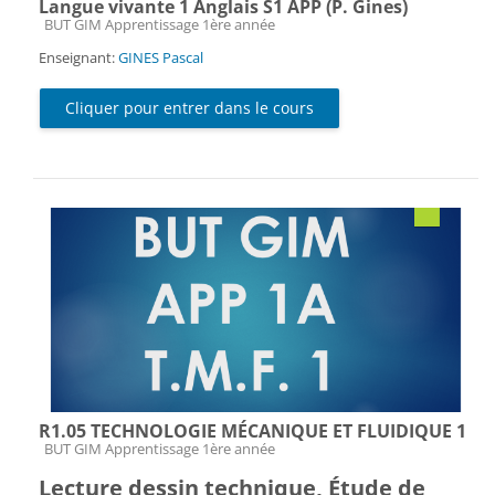
Langue vivante 1 Anglais S1 APP (P. Gines)
Catégorie de cours
BUT GIM Apprentissage 1ère année
Enseignant:
GINES Pascal
Cliquer pour entrer dans le cours
R1.05 TECHNOLOGIE MÉCANIQUE ET FLUIDIQUE 1
Catégorie de cours
BUT GIM Apprentissage 1ère année
Lecture dessin technique, Étude de