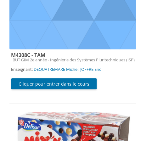
M4308C - TAM
Catégorie de cours
BUT GIM 2e année - Ingénierie des Systèmes Pluritechniques (ISP)
Enseignant:
DEQUATREMARE Michel
,
JOFFRE Eric
Cliquer pour entrer dans le cours