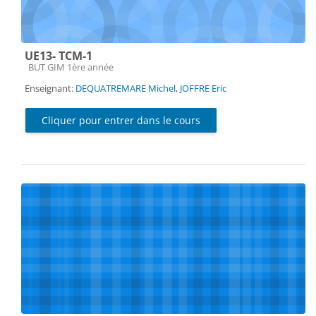
UE13- TCM-1
Catégorie de cours
BUT GIM 1ère année
Enseignant:
DEQUATREMARE Michel
,
JOFFRE Eric
Cliquer pour entrer dans le cours