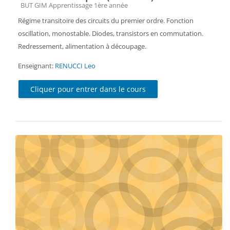
Catégorie de cours
BUT GIM Apprentissage 1ère année
Régime transitoire des circuits du premier ordre. Fonction
oscillation, monostable. Diodes, transistors en commutation.
Redressement, alimentation à découpage.
Enseignant:
RENUCCI Leo
Cliquer pour entrer dans le cours