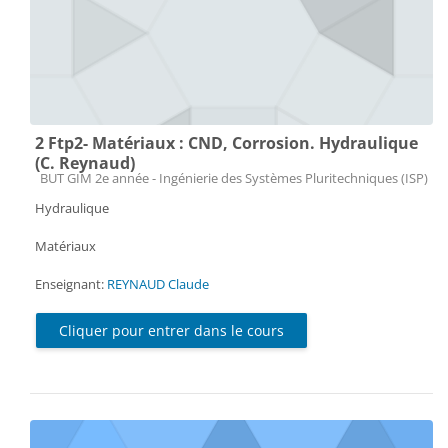
2 Ftp2- Matériaux : CND, Corrosion. Hydraulique
(C. Reynaud)
Catégorie de cours
BUT GIM 2e année - Ingénierie des Systèmes Pluritechniques (ISP)
Hydraulique
Matériaux
Enseignant:
REYNAUD Claude
Cliquer pour entrer dans le cours