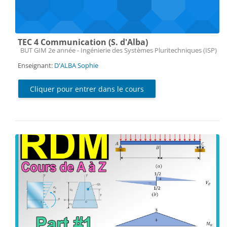
TEC 4 Communication (S. d'Alba)
Catégorie de cours
BUT GIM 2e année - Ingénierie des Systèmes Pluritechniques (ISP)
Enseignant:
D'ALBA Sophie
Cliquer pour entrer dans le cours