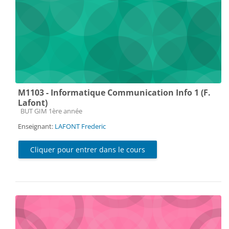
M1103 - Informatique Communication Info 1 (F.
Lafont)
Catégorie de cours
BUT GIM 1ère année
Enseignant:
LAFONT Frederic
Cliquer pour entrer dans le cours