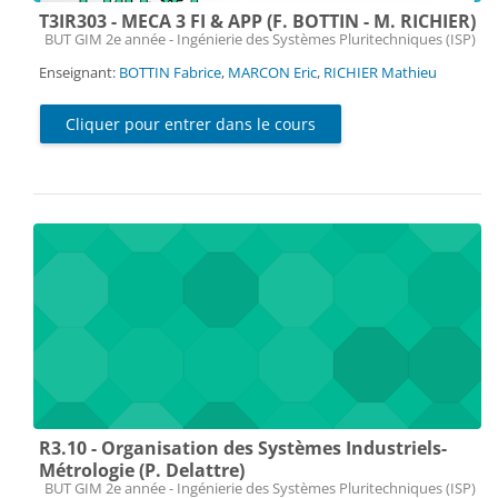
T3IR303 - MECA 3 FI & APP (F. BOTTIN - M. RICHIER)
Catégorie de cours
BUT GIM 2e année - Ingénierie des Systèmes Pluritechniques (ISP)
Enseignant:
BOTTIN Fabrice
,
MARCON Eric
,
RICHIER Mathieu
Cliquer pour entrer dans le cours
R3.10 - Organisation des Systèmes Industriels-
Métrologie (P. Delattre)
Catégorie de cours
BUT GIM 2e année - Ingénierie des Systèmes Pluritechniques (ISP)