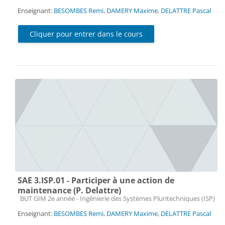
Enseignant:
BESOMBES Remi
,
DAMERY Maxime
,
DELATTRE Pascal
Cliquer pour entrer dans le cours
SAE 3.ISP.01 - Participer à une action de
maintenance (P. Delattre)
Catégorie de cours
BUT GIM 2e année - Ingénierie des Systèmes Pluritechniques (ISP)
Enseignant:
BESOMBES Remi
,
DAMERY Maxime
,
DELATTRE Pascal