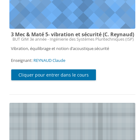
3 Mec & Maté 5- vibration et sécurité (C. Reynaud)
Catégorie de cours
BUT GIM 3e année - Ingénierie des Systèmes Pluritechniques (ISP)
Vibration, équilibrage et notion d’acoustique.sécurité
Enseignant:
REYNAUD Claude
Cliquer pour entrer dans le cours