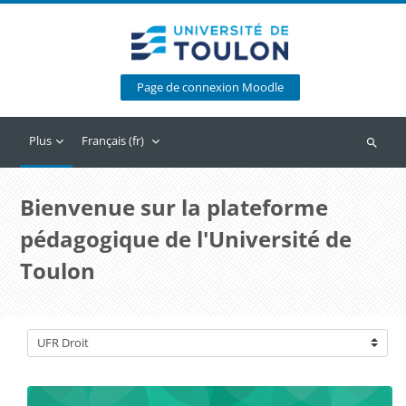
Passer au contenu principal
Page de connexion Moodle
Plus
Français ‎(fr)‎
Recherc
Bienvenue sur la plateforme
pédagogique de l'Université de
Toulon
Catégories de cours