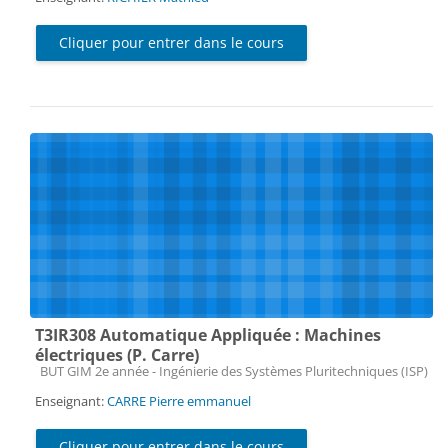
Cliquer pour entrer dans le cours
T3IR308 Automatique Appliquée : Machines
électriques (P. Carre)
Catégorie de cours
BUT GIM 2e année - Ingénierie des Systèmes Pluritechniques (ISP)
Enseignant:
CARRE Pierre emmanuel
Cliquer pour entrer dans le cours