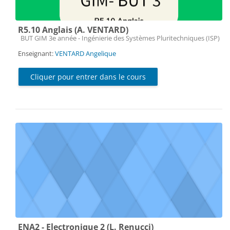
R5.10 Anglais (A. VENTARD)
Catégorie de cours
BUT GIM 3e année - Ingénierie des Systèmes Pluritechniques (ISP)
Enseignant:
VENTARD Angelique
Cliquer pour entrer dans le cours
ENA2 - Electronique 2 (L. Renucci)