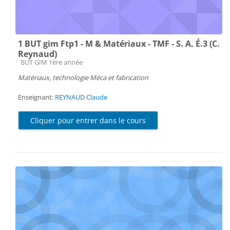
1 BUT gim Ftp1 - M & Matériaux - TMF - S. A. É.3 (C.
Reynaud)
Catégorie de cours
BUT GIM 1ère année
Matériaux, technologie Méca et fabrication
Enseignant:
REYNAUD Claude
Cliquer pour entrer dans le cours