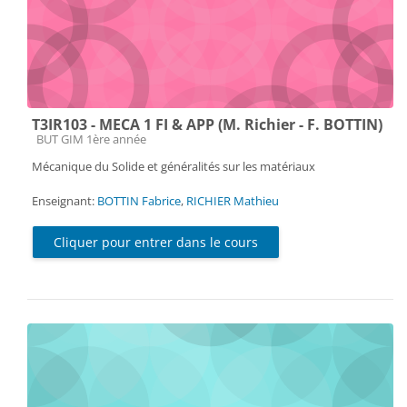
T3IR103 - MECA 1 FI & APP (M. Richier - F. BOTTIN)
Catégorie de cours
BUT GIM 1ère année
Mécanique du Solide et généralités sur les matériaux
Enseignant:
BOTTIN Fabrice
,
RICHIER Mathieu
Cliquer pour entrer dans le cours