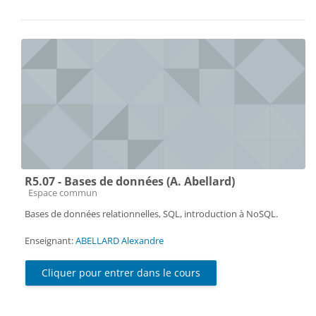
R5.07 - Bases de données (A. Abellard)
Catégorie de cours
Espace commun
Bases de données relationnelles, SQL, introduction à NoSQL.
Enseignant:
ABELLARD Alexandre
Cliquer pour entrer dans le cours