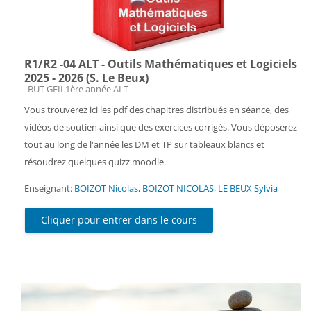
R1/R2 -04 ALT - Outils Mathématiques et Logiciels
2025 - 2026 (S. Le Beux)
Catégorie de cours
BUT GEII 1ère année ALT
Vous trouverez ici les pdf des chapitres distribués en séance, des
vidéos de soutien ainsi que des exercices corrigés. Vous déposerez
tout au long de l'année les DM et TP sur tableaux blancs et
résoudrez quelques quizz moodle.
Enseignant:
BOIZOT Nicolas
,
BOIZOT NICOLAS
,
LE BEUX Sylvia
Cliquer pour entrer dans le cours