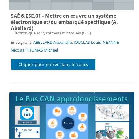
SAÉ 6.ESE.01 - Mettre en œuvre un système
électronique et/ou embarqué spécifique (A.
Abellard)
Catégorie de cours
Électronique et Systèmes Embarqués (ESE)
Enseignant:
ABELLARD Alexandre
,
JOUCLAS Louis
,
NEANNE
Nicolas
,
THOMAS Michael
Cliquer pour entrer dans le cours