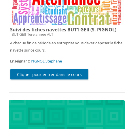
Suivi des fiches navettes BUT1 GEII (S. PIGNOL)
Catégorie de cours
BUT GEII 1ère année ALT
A chaque fin de période en entreprise vous devez déposer la fiche
navette sur ce cours.
Enseignant:
PIGNOL Stephane
Cliquer pour entrer dans le cours