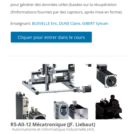
pour générer des données utiles (basées sur la récupération
d’informations fournies par des capteurs, après mise en forme).
Enseignant:
BUSVELLE Eric
,
DUNE Claire
,
GIBERT Sylvain
Cliquer pour entrer dans le cours
R5-AII-12 Mécatronique (JF. Liebaut)
Catégorie de cours
Automatisme et Informatique Industrielle (AII)