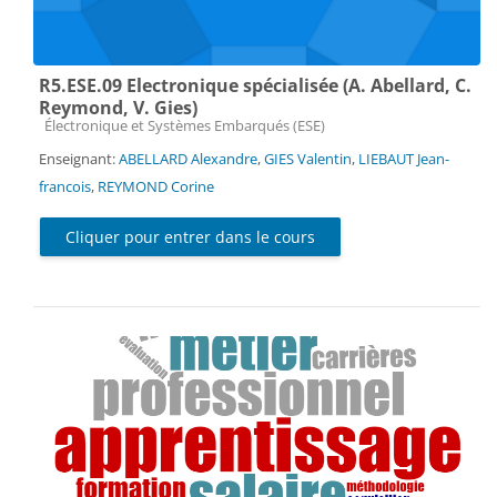
R5.ESE.09 Electronique spécialisée (A. Abellard, C.
Reymond, V. Gies)
Catégorie de cours
Électronique et Systèmes Embarqués (ESE)
Enseignant:
ABELLARD Alexandre
,
GIES Valentin
,
LIEBAUT Jean-
francois
,
REYMOND Corine
Cliquer pour entrer dans le cours