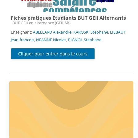
Fiches pratiques Etudiants BUT GEII Alternants
Catégorie de cours
BUT GEII en alternance (GEII Alt)
Enseignant:
ABELLARD Alexandre
,
KAROSKI Stephane
,
LIEBAUT
Jean-francois
,
NEANNE Nicolas
,
PIGNOL Stephane
Cliquer pour entrer dans le cours