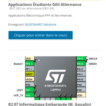
Applications Étudiants GEII Alternance
Catégorie de cours
BUT GEII en alternance (GEII Alt)
Applications Électronique PPP et lien internet.
Enseignant:
BUDONARO Salvatore
Cliquer pour entrer dans le cours
R2 07 Informatique Embarquée (M. Goualin)