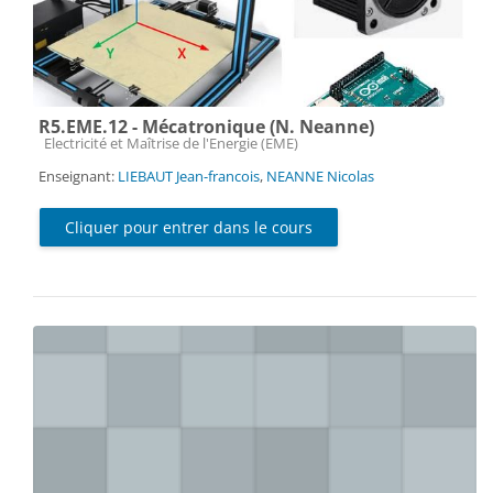
R5.EME.12 - Mécatronique (N. Neanne)
Catégorie de cours
Electricité et Maîtrise de l'Energie (EME)
Enseignant:
LIEBAUT Jean-francois
,
NEANNE Nicolas
Cliquer pour entrer dans le cours