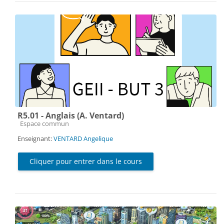
R5.01 - Anglais (A. Ventard)
Catégorie de cours
Espace commun
Enseignant:
VENTARD Angelique
Cliquer pour entrer dans le cours