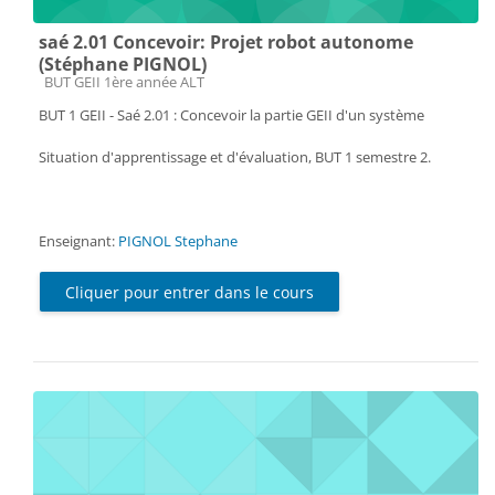
saé 2.01 Concevoir: Projet robot autonome
(Stéphane PIGNOL)
Catégorie de cours
BUT GEII 1ère année ALT
BUT 1 GEII - Saé 2.01 : Concevoir la partie GEII d'un système
Situation d'apprentissage et d'évaluation, BUT 1 semestre 2.
Enseignant:
PIGNOL Stephane
Cliquer pour entrer dans le cours