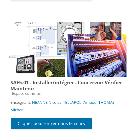
SAE5.01 - Installer/intégrer - Concervoir Vérifier
Maintenir
Catégorie de cours
Espace commun
Enseignant:
NEANNE Nicolas
,
TELLAROLI Arnaud
,
THOMAS
Michael
Cliquer pour entrer dans le cours