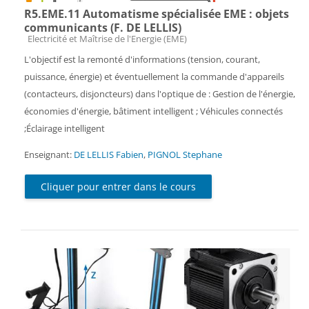
R5.EME.11 Automatisme spécialisée EME : objets
communicants (F. DE LELLIS)
Catégorie de cours
Electricité et Maîtrise de l'Energie (EME)
L'objectif est la remonté d'informations (tension, courant,
puissance, énergie) et éventuellement la commande d'appareils
(contacteurs, disjoncteurs) dans l'optique de : Gestion de l'énergie,
économies d'énergie, bâtiment intelligent ; Véhicules connectés
;Éclairage intelligent
Enseignant:
DE LELLIS Fabien
,
PIGNOL Stephane
Cliquer pour entrer dans le cours