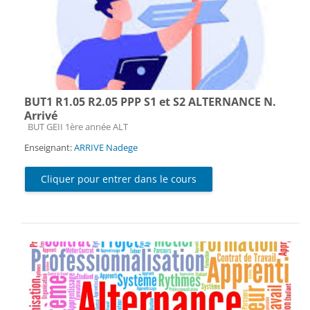
BUT1 R1.05 R2.05 PPP S1 et S2 ALTERNANCE N.
Arrivé
Catégorie de cours
BUT GEII 1ère année ALT
Enseignant:
ARRIVE Nadege
Cliquer pour entrer dans le cours