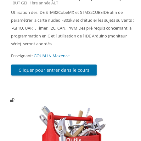
Catégorie de cours
BUT GEII 1ère année ALT
Utilisation des IDE STM32CubeMX et STM32CUBEIDE afin de
paramétrer la carte nucleo F303k8 et d'étudier les sujets suivants :
-GPIO, UART, Timer, I2C, CAN, PWM Des pré requis concernant la
programmation en C et l'utilisation de l'IDE Arduino (moniteur
série) seront abordés.
Enseignant:
GOUALIN Maxence
Cliquer pour entrer dans le cours