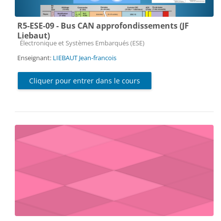
R5-ESE-09 - Bus CAN approfondissements (JF
Liebaut)
Catégorie de cours
Électronique et Systèmes Embarqués (ESE)
Enseignant:
LIEBAUT Jean-francois
Cliquer pour entrer dans le cours