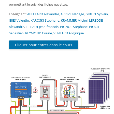
permettant le suivi des fiches navettes.
Enseignant:
ABELLARD Alexandre
,
ARRIVE Nadege
,
GIBERT Sylvain
,
GIES Valentin
,
KAROSKI Stephane
,
KRAMMER Michel
,
LEREDDE
Alexandre
,
LIEBAUT Jean-francois
,
PIGNOL Stephane
,
PIOCH
Sebastien
,
REYMOND Corine
,
VENTARD Angelique
Cliquer pour entrer dans le cours