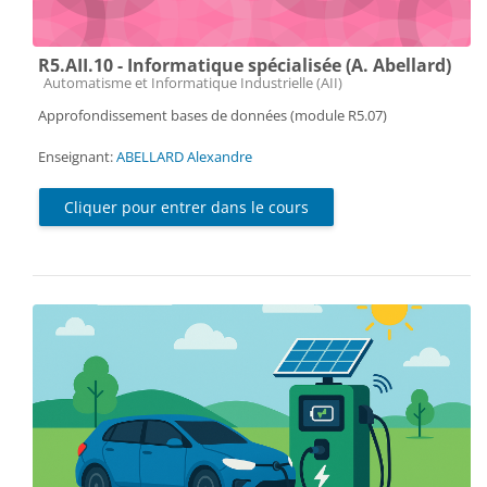
R5.AII.10 - Informatique spécialisée (A. Abellard)
Catégorie de cours
Automatisme et Informatique Industrielle (AII)
Approfondissement bases de données (module R5.07)
Enseignant:
ABELLARD Alexandre
Cliquer pour entrer dans le cours