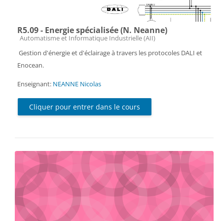
R5.09 - Energie spécialisée (N. Neanne)
Catégorie de cours
Automatisme et Informatique Industrielle (AII)
Gestion d'énergie et d'éclairage à travers les protocoles DALI et
Enocean.
Enseignant:
NEANNE Nicolas
Cliquer pour entrer dans le cours