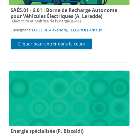
SAÉ5.01 - 6.01 : Borne de Recharge Autonome
pour Véhicules Électriques (A. Leredde)
Catégorie de cours
Electricité et Maîtrise de l'Energie (EME)
Enseignant:
LEREDDE Alexandre
,
TELLAROLI Arnaud
Cliquer pour entrer dans le cours
Energie spécialisée (P. Biscaldi)