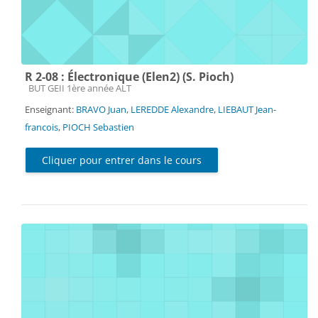
R 2-08 : Électronique (Elen2) (S. Pioch)
Catégorie de cours
BUT GEII 1ère année ALT
Enseignant:
BRAVO Juan
,
LEREDDE Alexandre
,
LIEBAUT Jean-
francois
,
PIOCH Sebastien
Cliquer pour entrer dans le cours