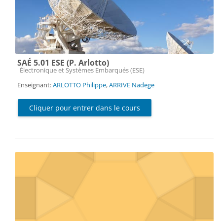
SAÉ 5.01 ESE (P. Arlotto)
Catégorie de cours
Électronique et Systèmes Embarqués (ESE)
Enseignant:
ARLOTTO Philippe
,
ARRIVE Nadege
Cliquer pour entrer dans le cours