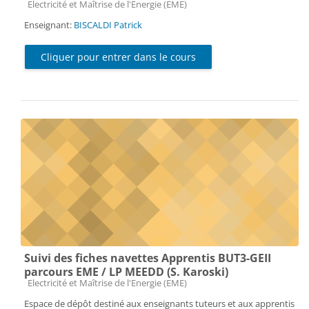
Catégorie de cours
Electricité et Maîtrise de l'Energie (EME)
Enseignant:
BISCALDI Patrick
Cliquer pour entrer dans le cours
Suivi des fiches navettes Apprentis BUT3-GEII
parcours EME / LP MEEDD (S. Karoski)
Catégorie de cours
Electricité et Maîtrise de l'Energie (EME)
Espace de dépôt destiné aux enseignants tuteurs et aux apprentis