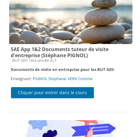
SAE App 1&2 Documents tuteur de visite
d'entreprise (Stéphane PIGNOL)
Catégorie de cours
BUT GEII 1ère année ALT
Documents de visite en entreprise pour les BUT GEII.
Enseignant:
PIGNOL Stephane
,
VERA Corinne
Cliquer pour entrer dans le cours