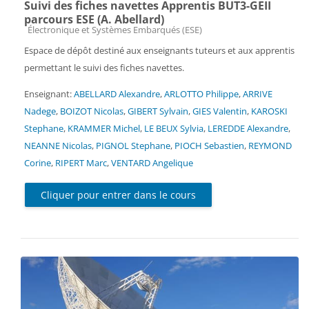
Suivi des fiches navettes Apprentis BUT3-GEII
parcours ESE (A. Abellard)
Catégorie de cours
Électronique et Systèmes Embarqués (ESE)
Espace de dépôt destiné aux enseignants tuteurs et aux apprentis
permettant le suivi des fiches navettes.
Enseignant:
ABELLARD Alexandre
,
ARLOTTO Philippe
,
ARRIVE
Nadege
,
BOIZOT Nicolas
,
GIBERT Sylvain
,
GIES Valentin
,
KAROSKI
Stephane
,
KRAMMER Michel
,
LE BEUX Sylvia
,
LEREDDE Alexandre
,
NEANNE Nicolas
,
PIGNOL Stephane
,
PIOCH Sebastien
,
REYMOND
Corine
,
RIPERT Marc
,
VENTARD Angelique
Cliquer pour entrer dans le cours