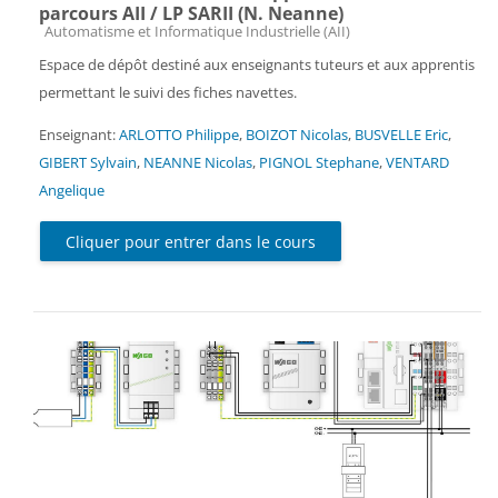
parcours AII / LP SARII (N. Neanne)
Catégorie de cours
Automatisme et Informatique Industrielle (AII)
Espace de dépôt destiné aux enseignants tuteurs et aux apprentis
permettant le suivi des fiches navettes.
Enseignant:
ARLOTTO Philippe
,
BOIZOT Nicolas
,
BUSVELLE Eric
,
GIBERT Sylvain
,
NEANNE Nicolas
,
PIGNOL Stephane
,
VENTARD
Angelique
Cliquer pour entrer dans le cours