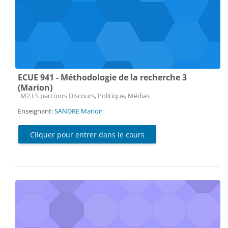
ECUE 941 - Méthodologie de la recherche 3
(Marion)
Catégorie de cours
M2 LS parcours Discours, Politique, Médias
Enseignant:
SANDRE Marion
Cliquer pour entrer dans le cours