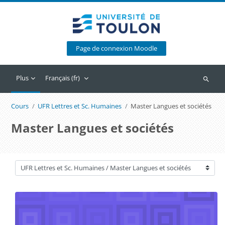
Passer au contenu principal
Page de connexion Moodle
Plus
Français ‎(fr)‎
Recherc
Cours
UFR Lettres et Sc. Humaines
Master Langues et sociétés
Master Langues et sociétés
Catégories de cours