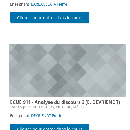
Enseignant:
BARBAGELATA Pierre
Cliquer pour entrer dans le cours
ECUE 911 - Analyse du discours 3 (E. DEVRIENDT)
Catégorie de cours
M2 LS parcours Discours, Politique, Médias
Enseignant:
DEVRIENDT Emilie
Cliquer pour entrer dans le cours