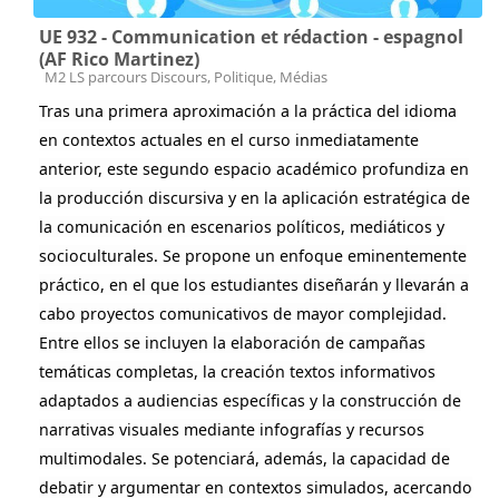
UE 932 - Communication et rédaction - espagnol
(AF Rico Martinez)
Catégorie de cours
M2 LS parcours Discours, Politique, Médias
Tras una primera aproximación a la práctica del idioma
en contextos actuales en el curso inmediatamente
anterior, este segundo espacio académico profundiza en
la producción discursiva y en la aplicación estratégica de
la comunicación en escenarios políticos, mediáticos y
socioculturales. Se propone un enfoque eminentemente
práctico, en el que los estudiantes diseñarán y llevarán a
cabo proyectos comunicativos de mayor complejidad.
Entre ellos se incluyen la elaboración de campañas
temáticas completas, la creación textos informativos
adaptados a audiencias específicas y la construcción de
narrativas visuales mediante infografías y recursos
multimodales. Se potenciará, además, la capacidad de
debatir y argumentar en contextos simulados, acercando