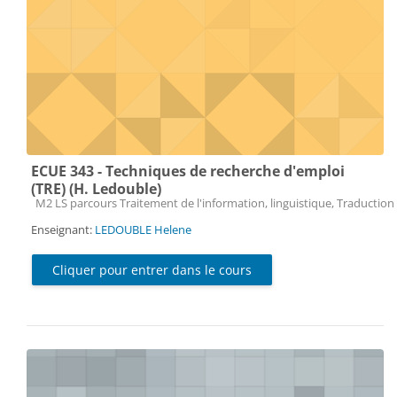
ECUE 343 - Techniques de recherche d'emploi
(TRE) (H. Ledouble)
Catégorie de cours
M2 LS parcours Traitement de l'information, linguistique, Traduction 
Enseignant:
LEDOUBLE Helene
Cliquer pour entrer dans le cours