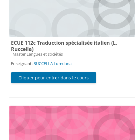
ECUE 112c Traduction spécialisée italien (L.
Ruccella)
Catégorie de cours
Master Langues et sociétés
Enseignant:
RUCCELLA Loredana
Cliquer pour entrer dans le cours