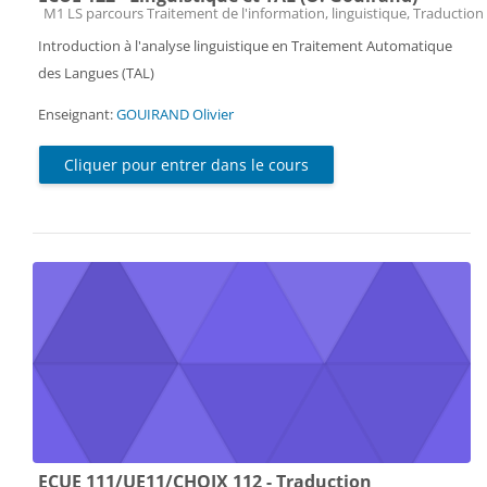
Catégorie de cours
M1 LS parcours Traitement de l'information, linguistique, Traduction 
Introduction à l'analyse linguistique en Traitement Automatique
des Langues (TAL)
Enseignant:
GOUIRAND Olivier
Cliquer pour entrer dans le cours
ECUE 111/UE11/CHOIX 112 - Traduction