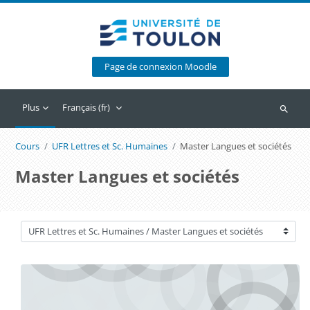
Passer au contenu principal
Page de connexion Moodle
Plus
Français ‎(fr)‎
Recherc
Cours
UFR Lettres et Sc. Humaines
Master Langues et sociétés
Master Langues et sociétés
Catégories de cours