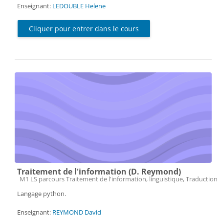
Enseignant:
LEDOUBLE Helene
Cliquer pour entrer dans le cours
Traitement de l'information (D. Reymond)
Catégorie de cours
M1 LS parcours Traitement de l'information, linguistique, Traduction 
Langage python.
Enseignant:
REYMOND David