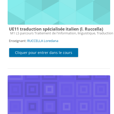
UE11 traduction spécialisée italien (l. Ruccella)
Catégorie de cours
M1 LS parcours Traitement de l'information, linguistique, Traduction 
Enseignant:
RUCCELLA Loredana
Cliquer pour entrer dans le cours