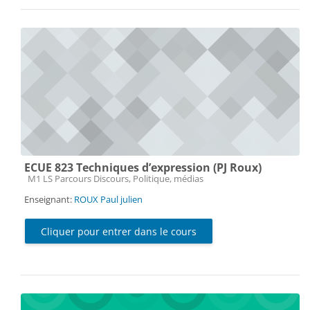
ECUE 823 Techniques d’expression (PJ Roux)
Catégorie de cours
M1 LS Parcours Discours, Politique, médias
Enseignant:
ROUX Paul julien
Cliquer pour entrer dans le cours