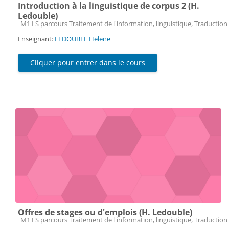
Introduction à la linguistique de corpus 2 (H.
Ledouble)
Catégorie de cours
M1 LS parcours Traitement de l'information, linguistique, Traduction 
Enseignant:
LEDOUBLE Helene
Cliquer pour entrer dans le cours
Offres de stages ou d'emplois (H. Ledouble)
Catégorie de cours
M1 LS parcours Traitement de l'information, linguistique, Traduction 