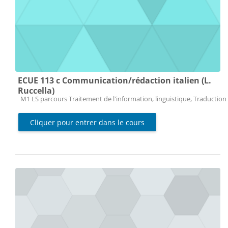
ECUE 113 c Communication/rédaction italien (L.
Ruccella)
Catégorie de cours
M1 LS parcours Traitement de l'information, linguistique, Traduction 
Cliquer pour entrer dans le cours