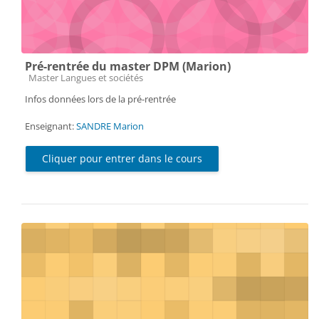
Pré-rentrée du master DPM (Marion)
Catégorie de cours
Master Langues et sociétés
Infos données lors de la pré-rentrée
Enseignant:
SANDRE Marion
Cliquer pour entrer dans le cours