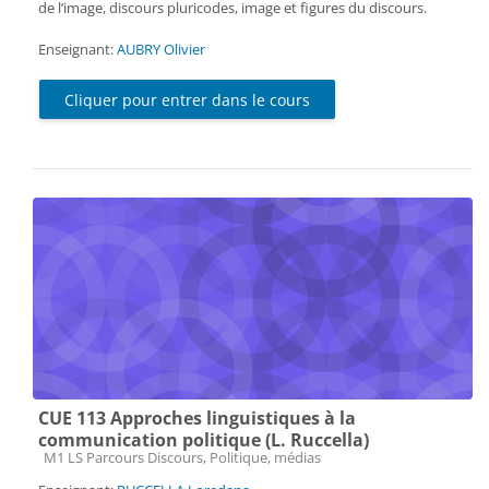
de l’image, discours pluricodes, image et figures du discours.
Enseignant:
AUBRY Olivier
Cliquer pour entrer dans le cours
CUE 113 Approches linguistiques à la
communication politique (L. Ruccella)
Catégorie de cours
M1 LS Parcours Discours, Politique, médias