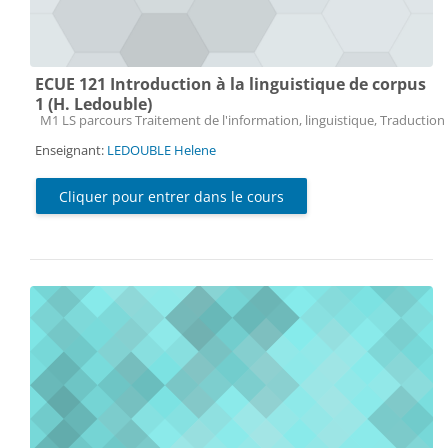
ECUE 121 Introduction à la linguistique de corpus
1 (H. Ledouble)
Catégorie de cours
M1 LS parcours Traitement de l'information, linguistique, Traduction 
Enseignant:
LEDOUBLE Helene
Cliquer pour entrer dans le cours