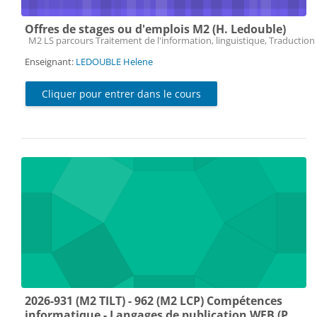
Offres de stages ou d'emplois M2 (H. Ledouble)
Catégorie de cours
M2 LS parcours Traitement de l'information, linguistique, Traduction 
Enseignant:
LEDOUBLE Helene
Cliquer pour entrer dans le cours
2026-931 (M2 TILT) - 962 (M2 LCP) Compétences
informatique - Langages de publication WEB (P.