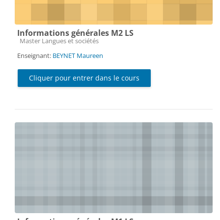
Informations générales M2 LS
Catégorie de cours
Master Langues et sociétés
Enseignant:
BEYNET Maureen
Cliquer pour entrer dans le cours