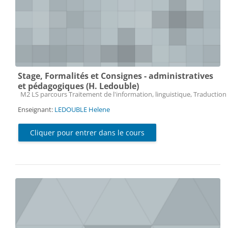
Stage, Formalités et Consignes - administratives
et pédagogiques (H. Ledouble)
Catégorie de cours
M2 LS parcours Traitement de l'information, linguistique, Traduction 
Enseignant:
LEDOUBLE Helene
Cliquer pour entrer dans le cours