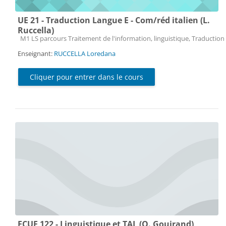
UE 21 - Traduction Langue E - Com/réd italien (L.
Ruccella)
Catégorie de cours
M1 LS parcours Traitement de l'information, linguistique, Traduction 
Enseignant:
RUCCELLA Loredana
Cliquer pour entrer dans le cours
ECUE 122 - Linguistique et TAL (O. Gouirand)