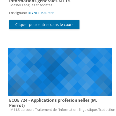
Informations générales M1 LS
Catégorie de cours
Master Langues et sociétés
Enseignant:
BEYNET Maureen
Cliquer pour entrer dans le cours
ECUE 724 - Applications profesionnelles (M.
Pierrot)
Catégorie de cours
M1 LS parcours Traitement de l'information, linguistique, Traduction 