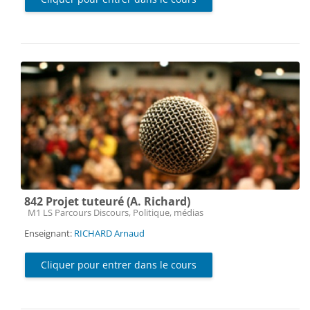
842 Projet tuteuré (A. Richard)
Catégorie de cours
M1 LS Parcours Discours, Politique, médias
Enseignant:
RICHARD Arnaud
Cliquer pour entrer dans le cours