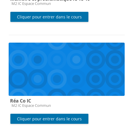
Catégorie de cours
M2 IC Espace Commun
Cliquer pour entrer dans le cours
Réa Co IC
Catégorie de cours
M2 IC Espace Commun
Cliquer pour entrer dans le cours