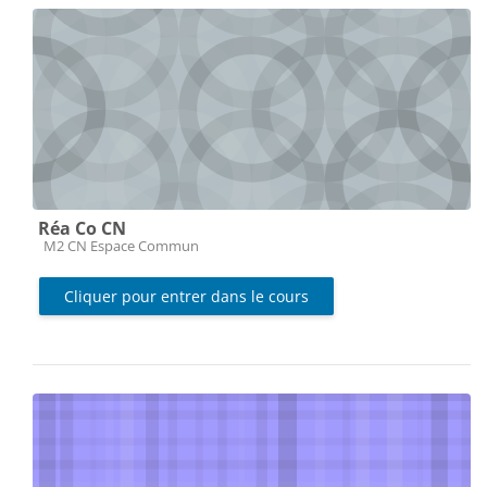
Réa Co CN
Catégorie de cours
M2 CN Espace Commun
Cliquer pour entrer dans le cours