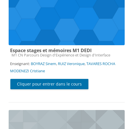
Espace stages et mémoires M1 DEDI
Catégorie de cours
M1 CN Parcours Design d'Expérience et Design d'Interface
Enseignant:
BOYRAZ Sinem
,
RUIZ Veronique
,
TAVARES ROCHA
MODENEZI Cristiane
Cliquer pour entrer dans le cours