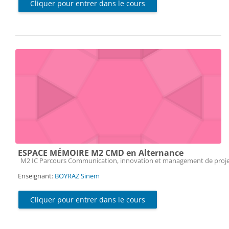
Cliquer pour entrer dans le cours
ESPACE MÉMOIRE M2 CMD en Alternance
Catégorie de cours
M2 IC Parcours Communication, innovation et management de proje
Enseignant:
BOYRAZ Sinem
Cliquer pour entrer dans le cours