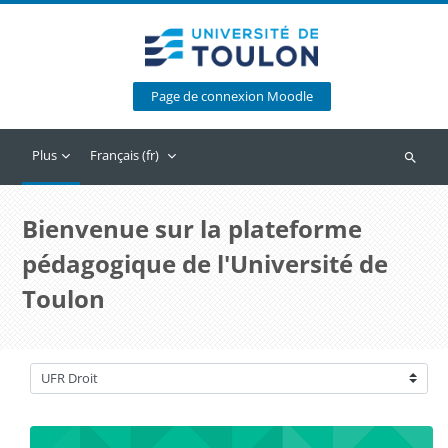
Passer au contenu principal
Page de connexion Moodle
Plus
Français ‎(fr)‎
Recherc
Bienvenue sur la plateforme
pédagogique de l'Université de
Toulon
Catégories de cours