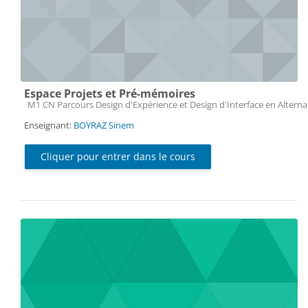
Espace Projets et Pré-mémoires
Catégorie de cours
M1 CN Parcours Design d'Expérience et Design d'Interface en Altern
Enseignant:
BOYRAZ Sinem
Cliquer pour entrer dans le cours