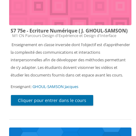
S7 75e - Ecriture Numérique ( J. GHOUL-SAMSON)
Catégorie de cours
M1 CN Parcours Design d'Expérience et Design d'Interface
Enseignement en classe inversée dont l’objectif est d’appréhender
la complexité des communications et interactions
interpersonnelles afin de développer des méthodes permettant
de s’y adapter. Les étudiants doivent visionner les vidéos et
étudier les documents fournis dans cet espace avant les cours.
Enseignant:
GHOUL-SAMSON Jacques
Cliquer pour entrer dans le cours