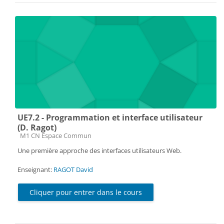
UE7.2 - Programmation et interface utilisateur
(D. Ragot)
Catégorie de cours
M1 CN Espace Commun
Une première approche des interfaces utilisateurs Web.
Enseignant:
RAGOT David
Cliquer pour entrer dans le cours