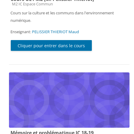
Catégorie de cours
M2 IC Espace Commun
Cours sur la culture et les communs dans l'environnement
numérique.
Enseignant:
PELISSIER THIERIOT Maud
Cliquer pour entrer dans le cours
Mémoire et problématique IC 18-19