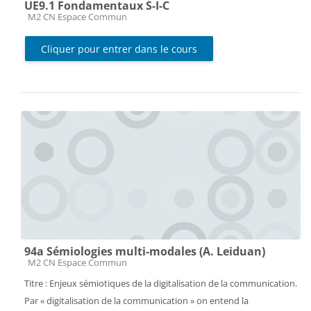
UE9.1 Fondamentaux S-I-C
Catégorie de cours
M2 CN Espace Commun
Cliquer pour entrer dans le cours
94a Sémiologies multi‐modales (A. Leiduan)
Catégorie de cours
M2 CN Espace Commun
Titre : Enjeux sémiotiques de la digitalisation de la communication.
Par « digitalisation de la communication » on entend la