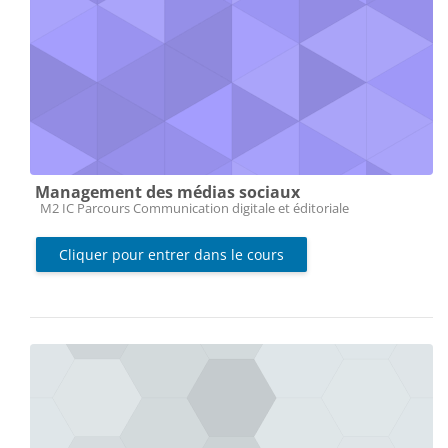
Management des médias sociaux
Catégorie de cours
M2 IC Parcours Communication digitale et éditoriale
Cliquer pour entrer dans le cours