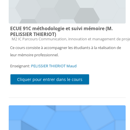
ECUE 91C méthodologie et suivi mémoire (M.
PELISSIER THIERIOT)
Catégorie de cours
M2 IC Parcours Communication, innovation et management de proj
Ce cours consiste à accompagner les étudiants à la réalisation de
leur mémoire professionnel.
Enseignant:
PELISSIER THIERIOT Maud
Cliquer pour entrer dans le cours