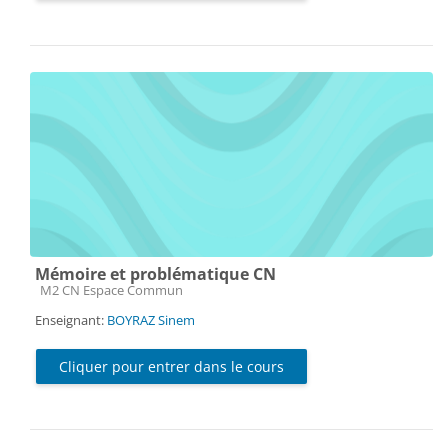
Mémoire et problématique CN
Catégorie de cours
M2 CN Espace Commun
Enseignant:
BOYRAZ Sinem
Cliquer pour entrer dans le cours