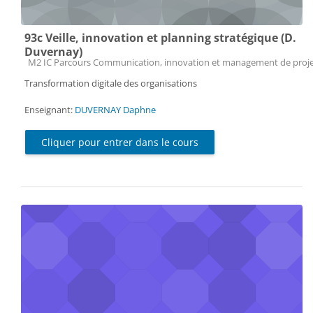
93c Veille, innovation et planning stratégique (D.
Duvernay)
Catégorie de cours
M2 IC Parcours Communication, innovation et management de proj
Transformation digitale des organisations
Enseignant:
DUVERNAY Daphne
Cliquer pour entrer dans le cours