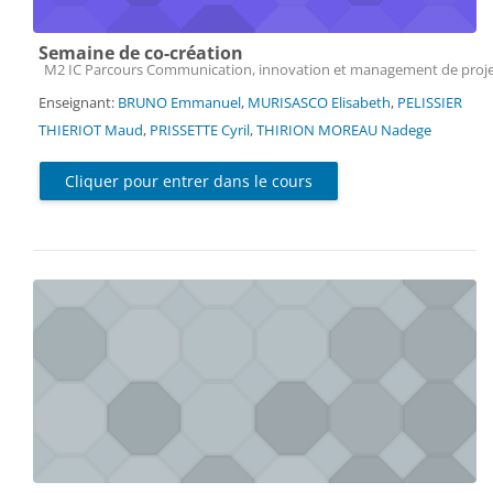
Semaine de co-création
Catégorie de cours
M2 IC Parcours Communication, innovation et management de proj
Enseignant:
BRUNO Emmanuel
,
MURISASCO Elisabeth
,
PELISSIER
THIERIOT Maud
,
PRISSETTE Cyril
,
THIRION MOREAU Nadege
Cliquer pour entrer dans le cours