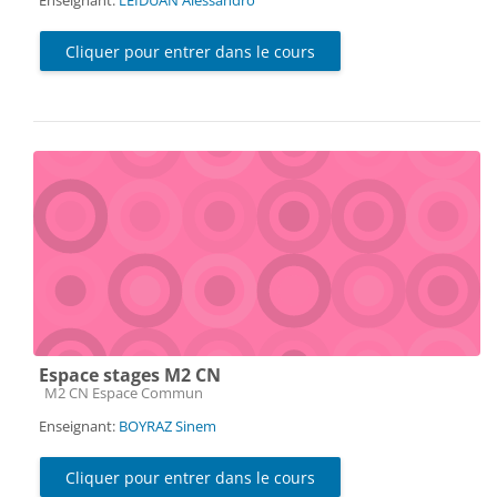
Cliquer pour entrer dans le cours
Espace stages M2 CN
Catégorie de cours
M2 CN Espace Commun
Enseignant:
BOYRAZ Sinem
Cliquer pour entrer dans le cours