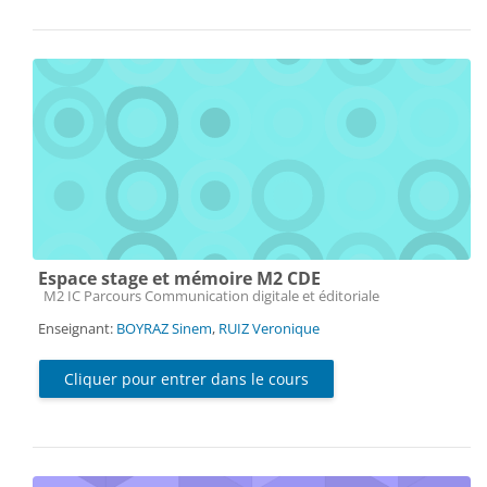
Espace stage et mémoire M2 CDE
Catégorie de cours
M2 IC Parcours Communication digitale et éditoriale
Enseignant:
BOYRAZ Sinem
,
RUIZ Veronique
Cliquer pour entrer dans le cours