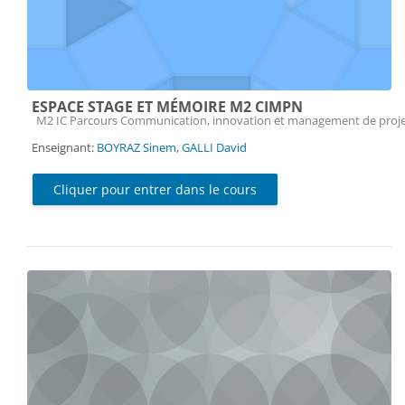
ESPACE STAGE ET MÉMOIRE M2 CIMPN
Catégorie de cours
M2 IC Parcours Communication, innovation et management de proj
Enseignant:
BOYRAZ Sinem
,
GALLI David
Cliquer pour entrer dans le cours