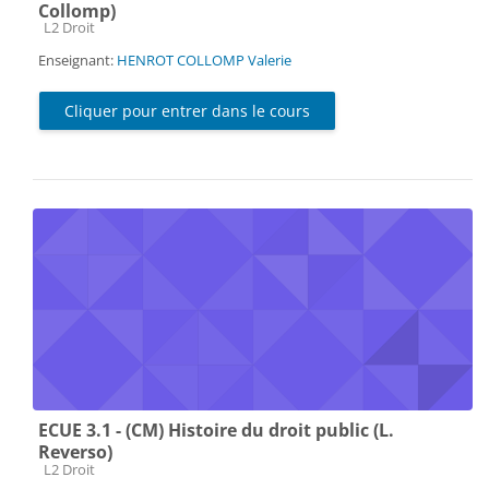
Collomp)
Catégorie de cours
L2 Droit
Enseignant:
HENROT COLLOMP Valerie
Cliquer pour entrer dans le cours
ECUE 3.1 - (CM) Histoire du droit public (L.
Reverso)
Catégorie de cours
L2 Droit