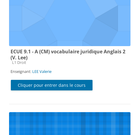
ECUE 9.1 - A (CM) vocabulaire juridique Anglais 2
(V. Lee)
Catégorie de cours
L1 Droit
Enseignant:
LEE Valerie
Cliquer pour entrer dans le cours