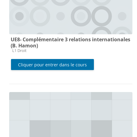
UE8- Complémentaire 3 relations internationales
(B. Hamon)
Catégorie de cours
L1 Droit
Cliquer pour entrer dans le cours