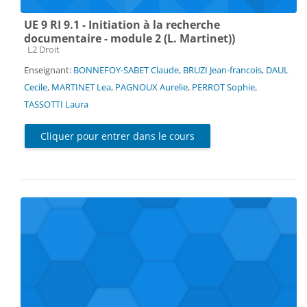
UE 9 RI 9.1 - Initiation à la recherche
documentaire - module 2 (L. Martinet))
Catégorie de cours
L2 Droit
Enseignant:
BONNEFOY-SABET Claude
,
BRUZI Jean-francois
,
DAUL
Cecile
,
MARTINET Lea
,
PAGNOUX Aurelie
,
PERROT Sophie
,
TASSOTTI Laura
Cliquer pour entrer dans le cours