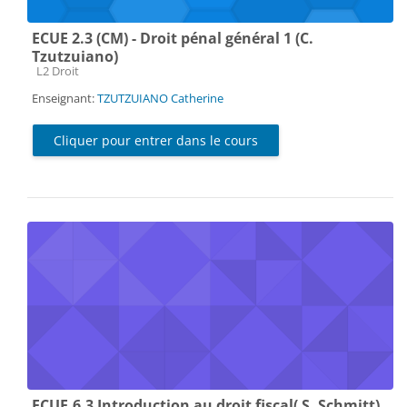
ECUE 2.3 (CM) - Droit pénal général 1 (C.
Tzutzuiano)
Catégorie de cours
L2 Droit
Enseignant:
TZUTZUIANO Catherine
Cliquer pour entrer dans le cours
ECUE.6.3 Introduction au droit fiscal( S. Schmitt)