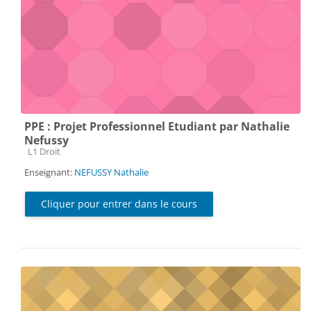
PPE : Projet Professionnel Etudiant par Nathalie
Nefussy
Catégorie de cours
L1 Droit
Enseignant:
NEFUSSY Nathalie
Cliquer pour entrer dans le cours