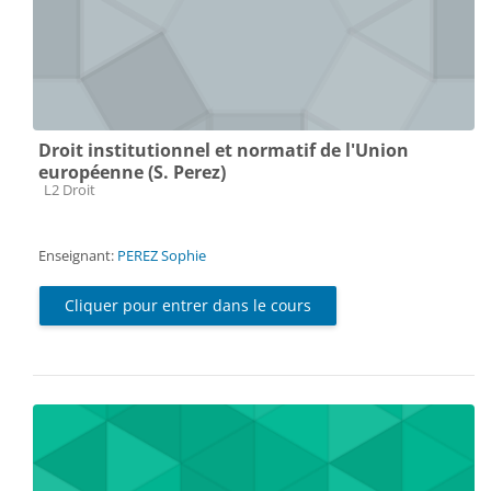
Droit institutionnel et normatif de l'Union
européenne (S. Perez)
Catégorie de cours
L2 Droit
Enseignant:
PEREZ Sophie
Cliquer pour entrer dans le cours