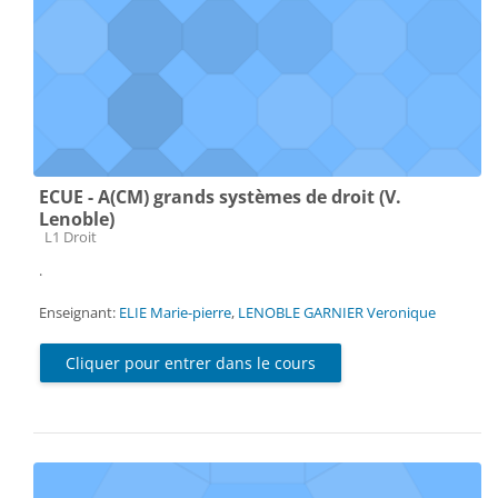
ECUE - A(CM) grands systèmes de droit (V.
Lenoble)
Catégorie de cours
L1 Droit
.
Enseignant:
ELIE Marie-pierre
,
LENOBLE GARNIER Veronique
Cliquer pour entrer dans le cours