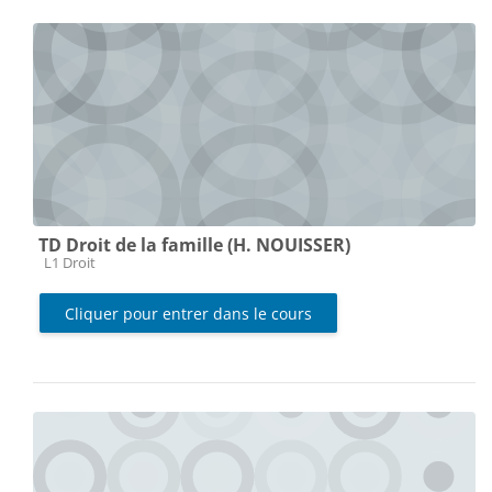
TD Droit de la famille (H. NOUISSER)
Catégorie de cours
L1 Droit
Cliquer pour entrer dans le cours