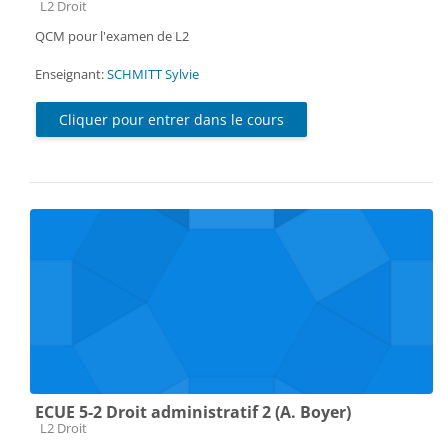
Catégorie de cours
L2 Droit
QCM pour l'examen de L2
Enseignant:
SCHMITT Sylvie
Cliquer pour entrer dans le cours
ECUE 5-2 Droit administratif 2 (A. Boyer)
Catégorie de cours
L2 Droit