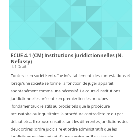
ECUE 4.1 (CM) Institutions juridictionnelles (N.
Nefussy)
Catégorie de cours
L1 Droit
Toute vie en société entraîne inévitablement des contestations et
lorsqu’une société se forme, la fonction de juger apparaît
spontanément comme une nécessité. Le cours d’institutions
juridictionnelles présente en premier lieu les principes
fondamentaux relatifs au procès tels que la procédure
accusatoire ou inquisitoire, la procédure contradictoire ou par
défaut etc… Il expose ensuite, tant les différentes juridictions des
deux ordres (ordre judiciaire et ordre administratif) que les
juridictions ne dépendant d’aucun ordre, qu’il s’agisse de