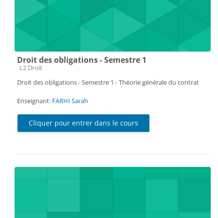
Droit des obligations - Semestre 1
Catégorie de cours
L2 Droit
Droit des obligations - Semestre 1 - Théorie générale du contrat
Enseignant:
FARHI Sarah
Cliquer pour entrer dans le cours