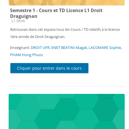
Semestre 1 - Cours et TD Licence L1 Droit
Draguignan
Catégorie de cours
L1 Droit
Retrouvez dans cet espace tous les Cours / TD relatifs à la licence
1ère année de Droit Draguignan.
Enseignant:
DROIT UFR
,
ENET BEATINI Magali
,
LACOMARE Sophie
,
PHAM Hong Phuoc
Cliquer pour entrer dans le cours