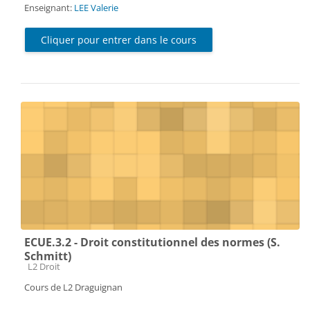
Enseignant:
LEE Valerie
Cliquer pour entrer dans le cours
ECUE.3.2 - Droit constitutionnel des normes (S.
Schmitt)
Catégorie de cours
L2 Droit
Cours de L2 Draguignan