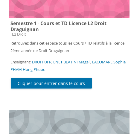
Semestre 1 - Cours et TD Licence L2 Droit
Draguignan
Catégorie de cours
L2 Droit
Retrouvez dans cet espace tous les Cours / TD relatifs à la licence
2ème année de Droit Draguignan
Enseignant:
DROIT UFR
,
ENET BEATINI Magali
,
LACOMARE Sophie
,
PHAM Hong Phuoc
Cliquer pour entrer dans le cours