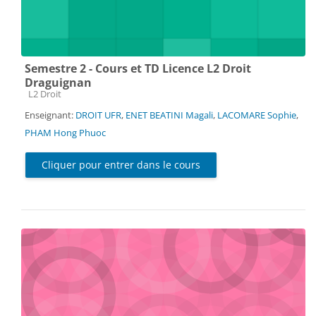
Semestre 2 - Cours et TD Licence L2 Droit
Draguignan
Catégorie de cours
L2 Droit
Enseignant:
DROIT UFR
,
ENET BEATINI Magali
,
LACOMARE Sophie
,
PHAM Hong Phuoc
Cliquer pour entrer dans le cours