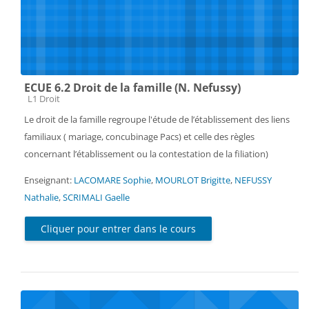
ECUE 6.2 Droit de la famille (N. Nefussy)
Catégorie de cours
L1 Droit
Le droit de la famille regroupe l'étude de l’établissement des liens
familiaux ( mariage, concubinage Pacs) et celle des règles
concernant l’établissement ou la contestation de la filiation)
Enseignant:
LACOMARE Sophie
,
MOURLOT Brigitte
,
NEFUSSY
Nathalie
,
SCRIMALI Gaelle
Cliquer pour entrer dans le cours