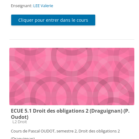
Enseignant:
LEE Valerie
Cliquer pour entrer dans le cours
ECUE 5.1 Droit des obligations 2 (Draguignan) (P.
Oudot)
Catégorie de cours
L2 Droit
Cours de Pascal OUDOT, semestre 2, Droit des obligations 2
(Draguignan)