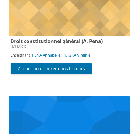
Droit constitutionnel général (A. Pena)
Catégorie de cours
L1 Droit
Enseignant:
PENA Annabelle
,
PUTZKA Virginie
Cliquer pour entrer dans le cours