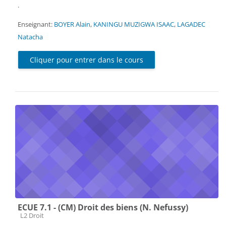
.
Enseignant:
BOYER Alain
,
KANINGU MUZIGWA ISAAC
,
LAGADEC
Natacha
Cliquer pour entrer dans le cours
ECUE 7.1 - (CM) Droit des biens (N. Nefussy)
Catégorie de cours
L2 Droit