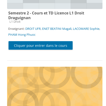
Semestre 2 - Cours et TD Licence L1 Droit
Draguignan
Catégorie de cours
L1 Droit
Enseignant:
DROIT UFR
,
ENET BEATINI Magali
,
LACOMARE Sophie
,
PHAM Hong Phuoc
Cliquer pour entrer dans le cours