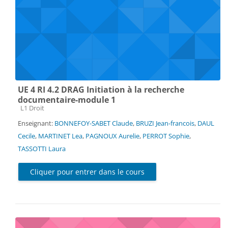
UE 4 RI 4.2 DRAG Initiation à la recherche
documentaire-module 1
Catégorie de cours
L1 Droit
Enseignant:
BONNEFOY-SABET Claude
,
BRUZI Jean-francois
,
DAUL
Cecile
,
MARTINET Lea
,
PAGNOUX Aurelie
,
PERROT Sophie
,
TASSOTTI Laura
Cliquer pour entrer dans le cours