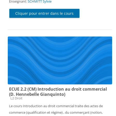
Enseignant:
SCHMITT Sylvie
Cliquer pour entrer dans le cours
ECUE 2.2 (CM) Introduction au droit commercial
(D. Hennebelle Gianquinto)
Catégorie de cours
L2 Droit
Le cours Introduction au droit commercial traite des actes de
commerce (qualification et régime) , du commerçant (notion,