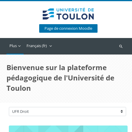
Passer au contenu principal
Page de connexion Moodle
Plus
Français ‎(fr)‎
Recherc
Bienvenue sur la plateforme
pédagogique de l'Université de
Toulon
Catégories de cours