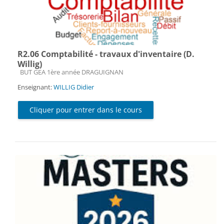
R2.06 Comptabilité - travaux d'inventaire (D.
Willig)
Catégorie de cours
BUT GEA 1ère année DRAGUIGNAN
Enseignant:
WILLIG Didier
Cliquer pour entrer dans le cours