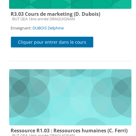
R3.03 Cours de marketing (D. Dubois)
Catégorie de cours
BUT GEA 1ère année DRAGUIGNAN
Enseignant:
DUBOIS Delphine
Cliquer pour entrer dans le cours
Ressource R1.03 : Ressources humaines (C. Ferri)
Catégorie de cours
BUT GEA 1ère année DRAGUIGNAN