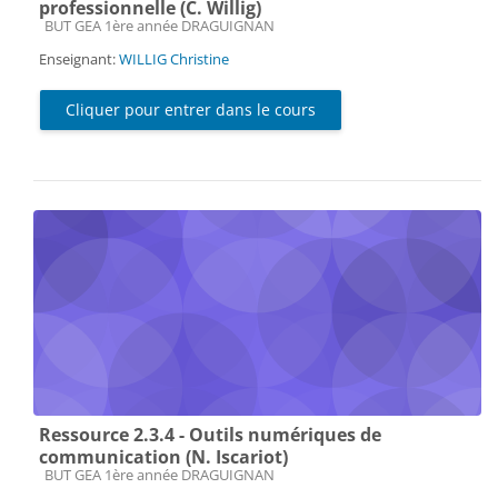
professionnelle (C. Willig)
Catégorie de cours
BUT GEA 1ère année DRAGUIGNAN
Enseignant:
WILLIG Christine
Cliquer pour entrer dans le cours
Ressource 2.3.4 - Outils numériques de
communication (N. Iscariot)
Catégorie de cours
BUT GEA 1ère année DRAGUIGNAN