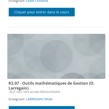
Enseignant:
FERRI Christine
Cliquer pour entrer dans le cours
R2.07 - Outils mathématiques de Gestion (O.
Larregain)
Catégorie de cours
BUT GEA 1ère année DRAGUIGNAN
Enseignant:
LARREGAIN Olivier