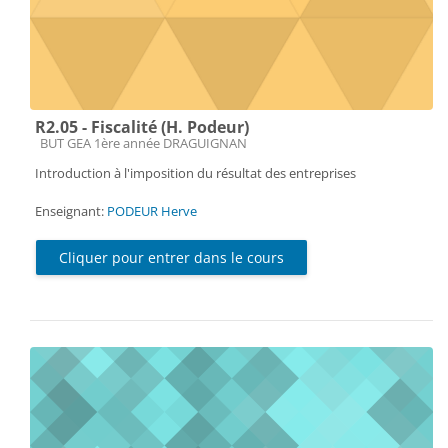
R2.05 - Fiscalité (H. Podeur)
Catégorie de cours
BUT GEA 1ère année DRAGUIGNAN
Introduction à l'imposition du résultat des entreprises
Enseignant:
PODEUR Herve
Cliquer pour entrer dans le cours