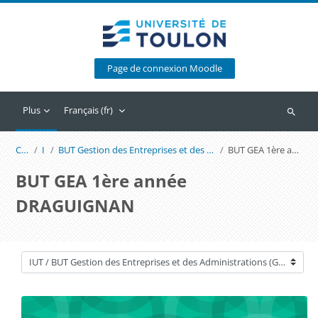
Passer au contenu principal
Page de connexion Moodle
Plus
Français ‎(fr)‎
Recherc
Cours
IUT
BUT Gestion des Entreprises et des Administrations (GEA) DRAGUIGNAN
BUT GEA 1ère année DRAGUIGNAN
BUT GEA 1ère année
DRAGUIGNAN
Catégories de cours