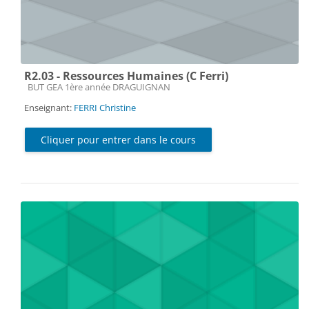
R2.03 - Ressources Humaines (C Ferri)
Catégorie de cours
BUT GEA 1ère année DRAGUIGNAN
Enseignant:
FERRI Christine
Cliquer pour entrer dans le cours