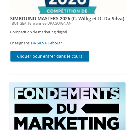
SIMBOUND MASTERS 2026 (C. Willig et D. Da Silva)
Catégorie de cours
BUT GEA 1ère année DRAGUIGNAN
Compétition de marketing digital
Enseignant:
DA SILVA Deborah
Cliquer pour entrer dans le cours