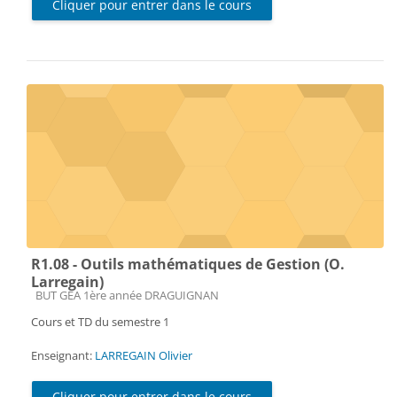
Cliquer pour entrer dans le cours
R1.08 - Outils mathématiques de Gestion (O.
Larregain)
Catégorie de cours
BUT GEA 1ère année DRAGUIGNAN
Cours et TD du semestre 1
Enseignant:
LARREGAIN Olivier
Cliquer pour entrer dans le cours