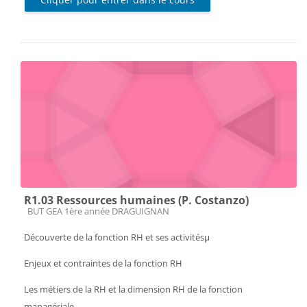
R1.03 Ressources humaines (P. Costanzo)
Catégorie de cours
BUT GEA 1ère année DRAGUIGNAN
Découverte de la fonction RH et ses activitésµ
Enjeux et contraintes de la fonction RH
Les métiers de la RH et la dimension RH de la fonction
managériale