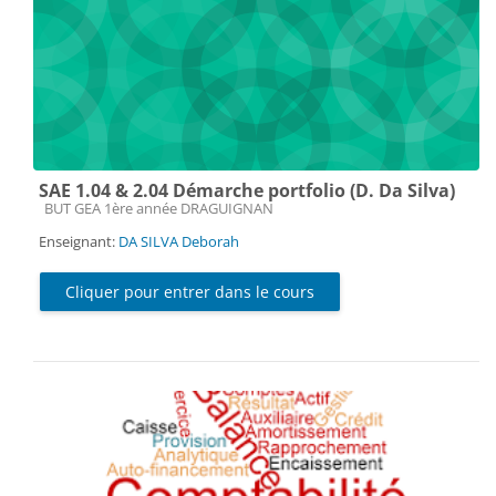
SAE 1.04 & 2.04 Démarche portfolio (D. Da Silva)
Catégorie de cours
BUT GEA 1ère année DRAGUIGNAN
Enseignant:
DA SILVA Deborah
Cliquer pour entrer dans le cours