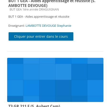
BUT 1 GEA - Aides apprentissage et réussite (S.
AMBOTTE DEVOUGE)
Catégorie de cours
BUT GEA 1ère année DRAGUIGNAN
BUT 1 GEA - Aides apprentissage et réussite
Enseignant:
LAMBOTTE DEVOUGE Stephanie
Cliquer pour entrer dans le cours
T3 GR 211 E (S. Aubert Cam)