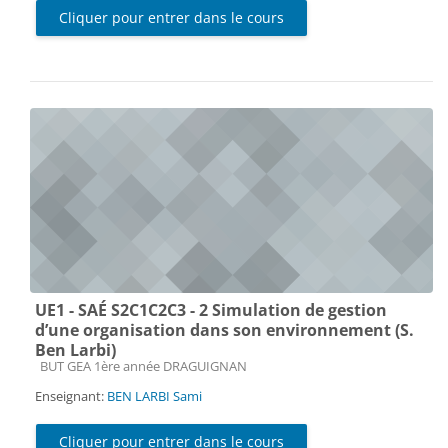
Cliquer pour entrer dans le cours
UE1 - SAÉ S2C1C2C3 - 2 Simulation de gestion
d’une organisation dans son environnement (S.
Ben Larbi)
Catégorie de cours
BUT GEA 1ère année DRAGUIGNAN
Enseignant:
BEN LARBI Sami
Cliquer pour entrer dans le cours