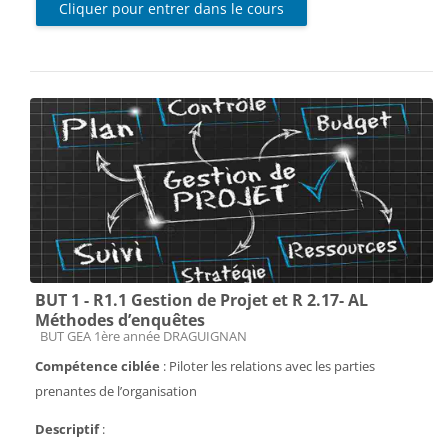
Cliquer pour entrer dans le cours
BUT 1 - R1.1 Gestion de Projet et R 2.17- AL
Méthodes d’enquêtes
Catégorie de cours
BUT GEA 1ère année DRAGUIGNAN
Compétence ciblée
: Piloter les relations avec les parties
prenantes de l’organisation
Descriptif
: