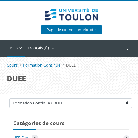
Passer au contenu principal
Page de connexion Moodle
Plus
Français ‎(fr)‎
Recherc
Cours
Formation Continue
DUEE
DUEE
Catégories de cours
Catégories de cours
UFR Droit
4