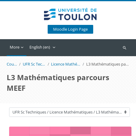
Skip to main content
Moodle Login Page
More
English ‎(en)‎
Search
Courses
UFR Sc Techniques
Licence Mathématiques
L3 Mathématiques parcours MEEF
L3 Mathématiques parcours
MEEF
Course categories