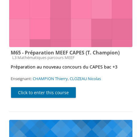
M65 - Préparation MEEF CAPES (T. Champion)
Course category
L3 Mathématiques parcours MEEF
Préparation au nouveau concours du CAPES bac +3
Enseignant:
CHAMPION Thierry
,
CLOZEAU Nicolas
Click to enter this course