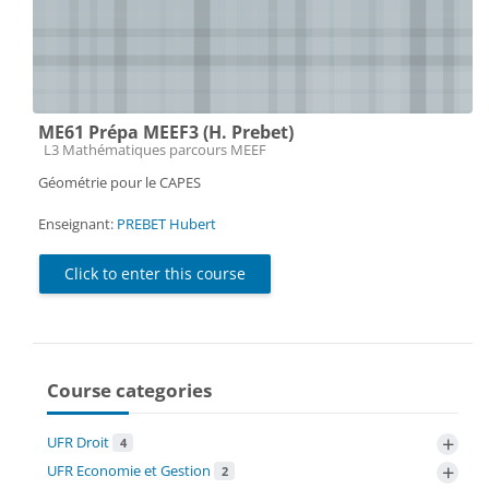
ME61 Prépa MEEF3 (H. Prebet)
Course category
L3 Mathématiques parcours MEEF
Géométrie pour le CAPES
Enseignant:
PREBET Hubert
Click to enter this course
Course categories
+
UFR Droit
4
+
UFR Economie et Gestion
2