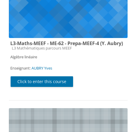
L3-Maths-MEEF - ME-62 - Prepa-MEEF-4 (Y. Aubry)
Course category
L3 Mathématiques parcours MEEF
Algèbre linéaire
Enseignant:
AUBRY Yves
Click to enter this course