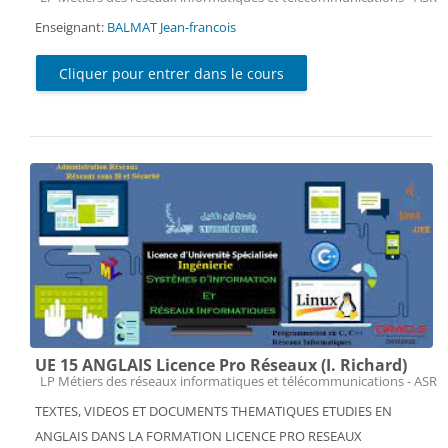
Enseignant:
BALMAT Jean-francois
Cliquer pour entrer dans le cours
UE 15 ANGLAIS Licence Pro Réseaux (I. Richard)
Catégorie de cours
LP Métiers des réseaux informatiques et télécommunications - ASR
TEXTES, VIDEOS ET DOCUMENTS THEMATIQUES ETUDIES EN
ANGLAIS DANS LA FORMATION LICENCE PRO RESEAUX