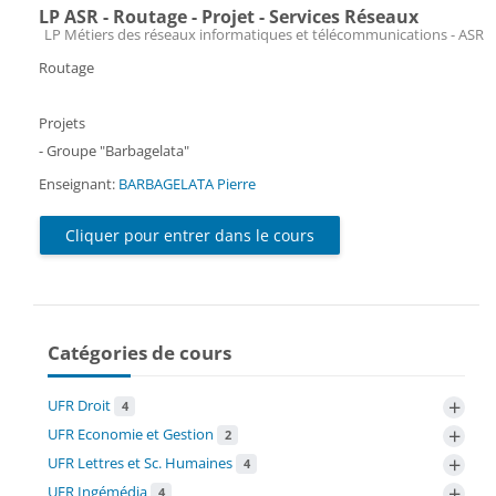
LP ASR - Routage - Projet - Services Réseaux
Catégorie de cours
LP Métiers des réseaux informatiques et télécommunications - ASR
Routage
Projets
- Groupe "Barbagelata"
Enseignant:
BARBAGELATA Pierre
Cliquer pour entrer dans le cours
Catégories de cours
+
UFR Droit
4
+
UFR Economie et Gestion
2
+
UFR Lettres et Sc. Humaines
4
+
UFR Ingémédia
4