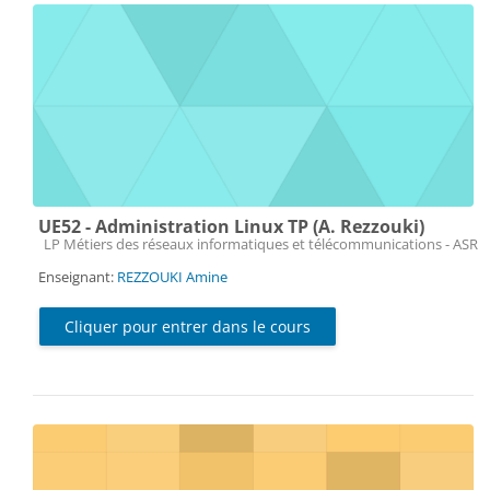
UE52 - Administration Linux TP (A. Rezzouki)
Catégorie de cours
LP Métiers des réseaux informatiques et télécommunications - ASR
Enseignant:
REZZOUKI Amine
Cliquer pour entrer dans le cours