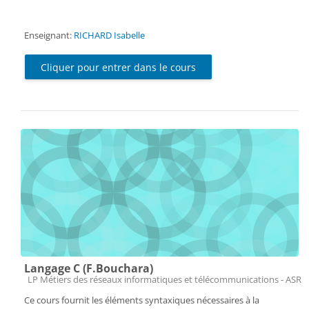
Enseignant:
RICHARD Isabelle
Cliquer pour entrer dans le cours
Langage C (F.Bouchara)
Catégorie de cours
LP Métiers des réseaux informatiques et télécommunications - ASR
Ce cours fournit les éléments syntaxiques nécessaires à la