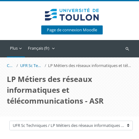
Passer au contenu principal
Page de connexion Moodle
Plus
Français ‎(fr)‎
Recherc
Cours
UFR Sc Techniques
LP Métiers des réseaux informatiques et télécommunications - ASR
LP Métiers des réseaux
informatiques et
télécommunications - ASR
Catégories de cours