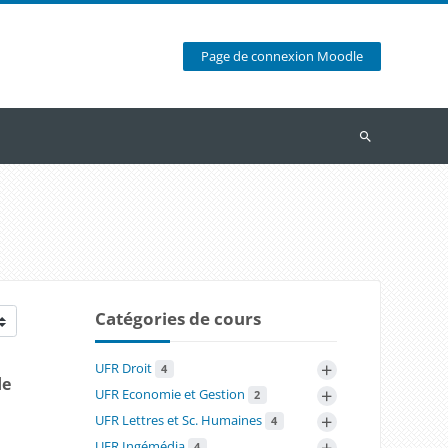
Page de connexion Moodle
Recherche
Catégories de cours
+
UFR Droit
4
de
+
UFR Economie et Gestion
2
+
UFR Lettres et Sc. Humaines
4
+
UFR Ingémédia
4