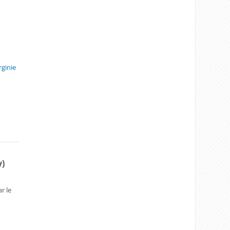
rginie
y)
r le