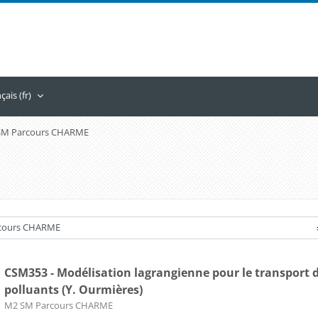
ais ‎(fr)‎
SM Parcours CHARME
CSM353 - Modélisation lagrangienne pour le transport 
polluants (Y. Ourmières)
Catégorie de cours
M2 SM Parcours CHARME