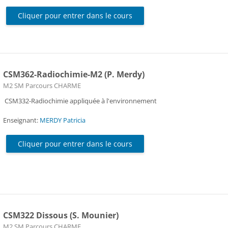
Cliquer pour entrer dans le cours
CSM362-Radiochimie-M2 (P. Merdy)
Catégorie de cours
M2 SM Parcours CHARME
CSM332-Radiochimie appliquée à l'environnement
Enseignant:
MERDY Patricia
Cliquer pour entrer dans le cours
CSM322 Dissous (S. Mounier)
Catégorie de cours
M2 SM Parcours CHARME