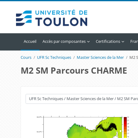
Passer au contenu principal
Accueil
Accès par composantes
Certifications
Franç
Cours
UFR Sc Techniques
Master Sciences de la Mer
M2 
M2 SM Parcours CHARME
Catégories de cours