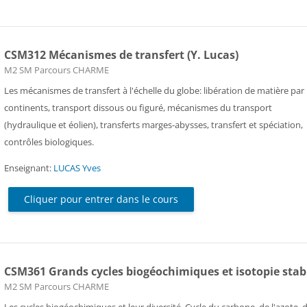
CSM312 Mécanismes de transfert (Y. Lucas)
Catégorie de cours
M2 SM Parcours CHARME
Les mécanismes de transfert à l'échelle du globe: libération de matière par
continents, transport dissous ou figuré, mécanismes du transport
(hydraulique et éolien), transferts marges-abysses, transfert et spéciation,
contrôles biologiques.
Enseignant:
LUCAS Yves
Cliquer pour entrer dans le cours
CSM361 Grands cycles biogéochimiques et isotopie stab
Catégorie de cours
M2 SM Parcours CHARME
Les cycles biogéochimiques et leur diversité. Cycle du carbone, de l'azote, 