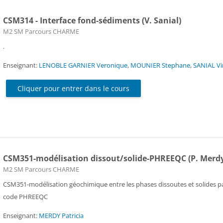
CSM314 - Interface fond-sédiments (V. Sanial)
Catégorie de cours
M2 SM Parcours CHARME
.
Enseignant:
LENOBLE GARNIER Veronique
,
MOUNIER Stephane
,
SANIAL Vi
Cliquer pour entrer dans le cours
CSM351-modélisation dissout/solide-PHREEQC (P. Merd
Catégorie de cours
M2 SM Parcours CHARME
CSM351-modélisation géochimique entre les phases dissoutes et solides pa
code PHREEQC
Enseignant:
MERDY Patricia