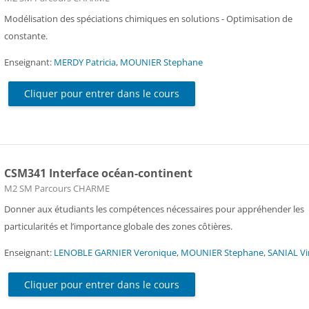
Modélisation des spéciations chimiques en solutions - Optimisation de
constante.
Enseignant:
MERDY Patricia
,
MOUNIER Stephane
Cliquer pour entrer dans le cours
CSM341 Interface océan-continent
Catégorie de cours
M2 SM Parcours CHARME
Donner aux étudiants les compétences nécessaires pour appréhender les
particularités et l’importance globale des zones côtières.
Enseignant:
LENOBLE GARNIER Veronique
,
MOUNIER Stephane
,
SANIAL Vi
Cliquer pour entrer dans le cours