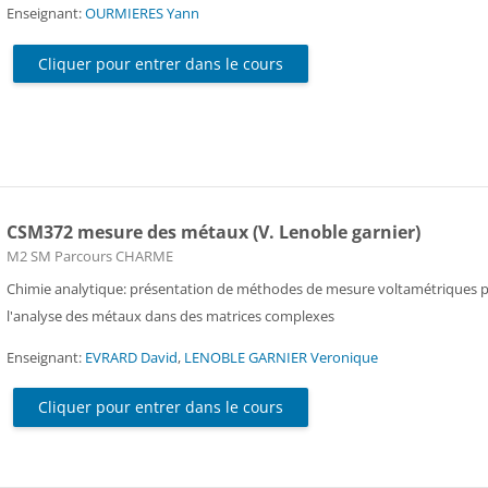
Enseignant:
OURMIERES Yann
Cliquer pour entrer dans le cours
CSM372 mesure des métaux (V. Lenoble garnier)
Catégorie de cours
M2 SM Parcours CHARME
Chimie analytique: présentation de méthodes de mesure voltamétriques 
l'analyse des métaux dans des matrices complexes
Enseignant:
EVRARD David
,
LENOBLE GARNIER Veronique
Cliquer pour entrer dans le cours