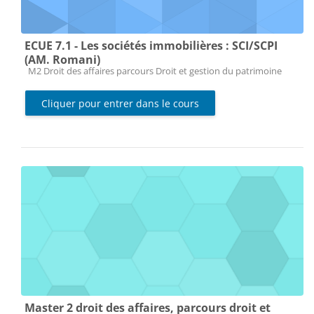
ECUE 7.1 - Les sociétés immobilières : SCI/SCPI
(AM. Romani)
Catégorie de cours
M2 Droit des affaires parcours Droit et gestion du patrimoine
Cliquer pour entrer dans le cours
Master 2 droit des affaires, parcours droit et