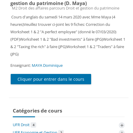
gestion du patrimoine (D. Maya)
Catégorie de cours
M2 Droit des affaires parcours Droit et gestion du patrimoine
Cours d'anglais du
samedi 14 mars 2020
avec Mme Maya (4
heures)Veuillez trouver ci-joint les 9 fiches: Correction du
Worksheet 1 & 2 "A perfect employee" (donné le
07/03/2020
)
(PDF)Worksheet 1 & 2 "Bad investments" à faire (JPG)Worksheet 1
& 2 "Taxing the rich" à faire (JPG)Worksheet 1 & 2 "Traders" à faire
(JPG)
Enseignant:
MAYA Dominique
Cliquer pour entrer dans le cours
Catégories de cours
+
UFR Droit
4
+
UFR Economie et Gestion
2