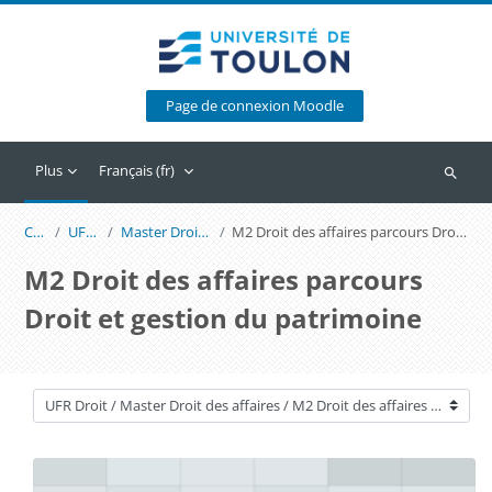
Passer au contenu principal
Page de connexion Moodle
Plus
Français ‎(fr)‎
Recherc
Cours
UFR Droit
Master Droit des affaires
M2 Droit des affaires parcours Droit et gestion du patrimoine
M2 Droit des affaires parcours
Droit et gestion du patrimoine
Catégories de cours