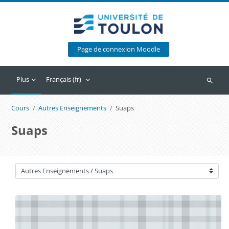
Passer au contenu principal
Page de connexion Moodle
Plus
Français ‎(fr)‎
Recherc
Cours
Autres Enseignements
Suaps
Suaps
Catégories de cours