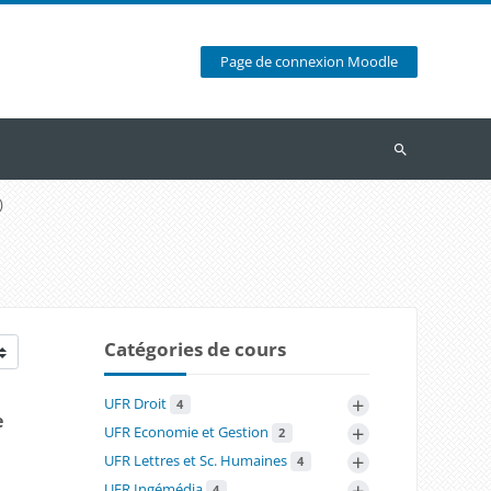
Page de connexion Moodle
Recherche
)
Catégories de cours
+
UFR Droit
4
e
+
UFR Economie et Gestion
2
+
UFR Lettres et Sc. Humaines
4
+
UFR Ingémédia
4