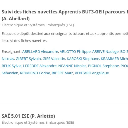
Suivi des fiches navettes Apprentis BUT3-GEII parcours 
(A. Abellard)
Catégorie de cours
Électronique et Systèmes Embarqués (ESE)
Espace de dépôt destiné aux enseignants tuteurs et aux apprentis permet
le suivi des fiches navettes.
Enseignant:
ABELLARD Alexandre
,
ARLOTTO Philippe
,
ARRIVE Nadege
,
BOI
Nicolas
,
GIBERT Sylvain
,
GIES Valentin
,
KAROSKI Stephane
,
KRAMMER Mich
BEUX Sylvia
,
LEREDDE Alexandre
,
NEANNE Nicolas
,
PIGNOL Stephane
,
PIO
Sebastien
,
REYMOND Corine
,
RIPERT Marc
,
VENTARD Angelique
SAÉ 5.01 ESE (P. Arlotto)
Catégorie de cours
Électronique et Systèmes Embarqués (ESE)