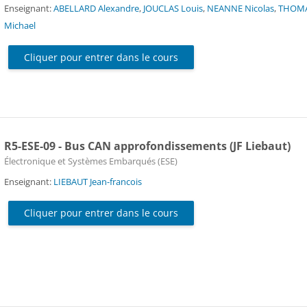
Enseignant:
ABELLARD Alexandre
,
JOUCLAS Louis
,
NEANNE Nicolas
,
THOM
Michael
Cliquer pour entrer dans le cours
R5-ESE-09 - Bus CAN approfondissements (JF Liebaut)
Catégorie de cours
Électronique et Systèmes Embarqués (ESE)
Enseignant:
LIEBAUT Jean-francois
Cliquer pour entrer dans le cours