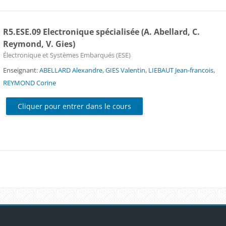
R5.ESE.09 Electronique spécialisée (A. Abellard, C.
Reymond, V. Gies)
Catégorie de cours
Électronique et Systèmes Embarqués (ESE)
Enseignant:
ABELLARD Alexandre
,
GIES Valentin
,
LIEBAUT Jean-francois
,
REYMOND Corine
Cliquer pour entrer dans le cours
Blocs