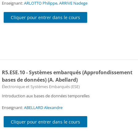
Enseignant:
ARLOTTO Philippe
,
ARRIVE Nadege
Cliquer pour entrer dans le cours
R5.ESE.10 - Systèmes embarqués (Approfondissement
bases de données) (A. Abellard)
Catégorie de cours
Électronique et Systèmes Embarqués (ESE)
Introduction aux bases de données temporelles
Enseignant:
ABELLARD Alexandre
Cliquer pour entrer dans le cours