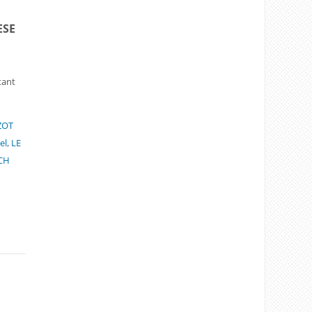
ESE
tant
ZOT
el
,
LE
CH