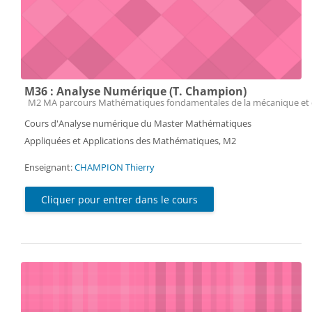
M36 : Analyse Numérique (T. Champion)
Catégorie de cours
M2 MA parcours Mathématiques fondamentales de la mécanique et 
Cours d'Analyse numérique du Master Mathématiques
Appliquées et Applications des Mathématiques, M2
Enseignant:
CHAMPION Thierry
Cliquer pour entrer dans le cours