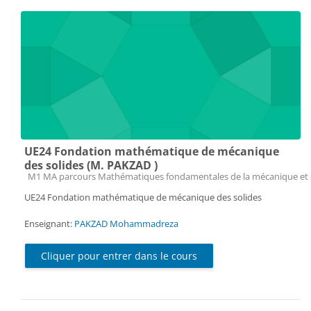
UE24 Fondation mathématique de mécanique
des solides (M. PAKZAD )
Catégorie de cours
M1 MA parcours Mathématiques fondamentales de la mécanique et 
UE24 Fondation mathématique de mécanique des solides
Enseignant:
PAKZAD Mohammadreza
Cliquer pour entrer dans le cours