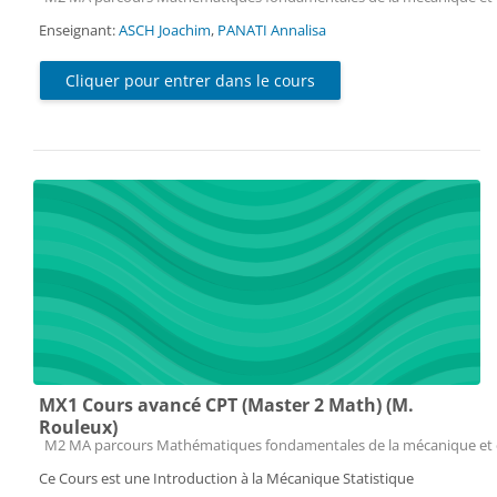
Enseignant:
ASCH Joachim
,
PANATI Annalisa
Cliquer pour entrer dans le cours
MX1 Cours avancé CPT (Master 2 Math) (M.
Rouleux)
Catégorie de cours
M2 MA parcours Mathématiques fondamentales de la mécanique et 
Ce Cours est une Introduction à la Mécanique Statistique