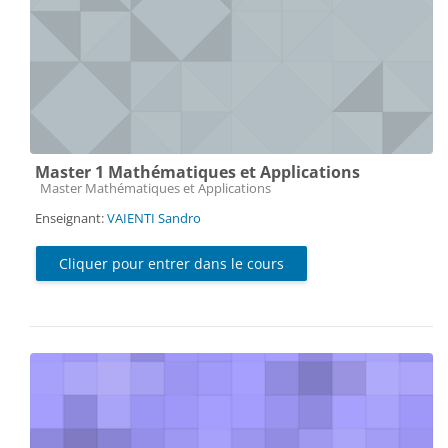
Master 1 Mathématiques et Applications
Catégorie de cours
Master Mathématiques et Applications
Enseignant:
VAIENTI Sandro
Cliquer pour entrer dans le cours