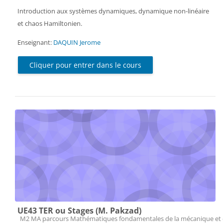
Introduction aux systèmes dynamiques, dynamique non-linéaire
et chaos Hamiltonien.
Enseignant:
DAQUIN Jerome
Cliquer pour entrer dans le cours
UE43 TER ou Stages (M. Pakzad)
Catégorie de cours
M2 MA parcours Mathématiques fondamentales de la mécanique et 