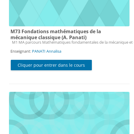
M73 Fondations mathématiques de la
mécanique classique (A. Panati)
Catégorie de cours
M1 MA parcours Mathématiques fondamentales de la mécanique et 
Enseignant:
PANATI Annalisa
Cliquer pour entrer dans le cours