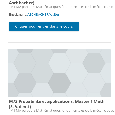
Aschbacher)
Catégorie de cours
M1 MA parcours Mathématiques fondamentales de la mécanique et 
Enseignant:
ASCHBACHER Walter
Cliquer pour entrer dans le cours
M73 Probabilité et applications, Master 1 Math
(S. Vaienti)
Catégorie de cours
M1 MA parcours Mathématiques fondamentales de la mécanique et 