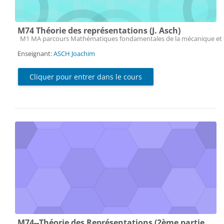
M74 Théorie des représentations (J. Asch)
Catégorie de cours
M1 MA parcours Mathématiques fondamentales de la mécanique et 
Enseignant:
ASCH Joachim
Cliquer pour entrer dans le cours
M74--Théorie des Représentations (2ème partie,