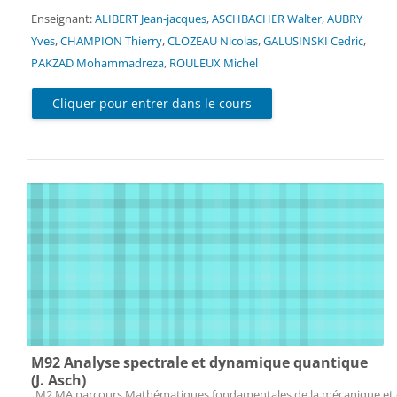
Enseignant:
ALIBERT Jean-jacques
,
ASCHBACHER Walter
,
AUBRY
Yves
,
CHAMPION Thierry
,
CLOZEAU Nicolas
,
GALUSINSKI Cedric
,
PAKZAD Mohammadreza
,
ROULEUX Michel
Cliquer pour entrer dans le cours
M92 Analyse spectrale et dynamique quantique
(J. Asch)
Catégorie de cours
M2 MA parcours Mathématiques fondamentales de la mécanique et 