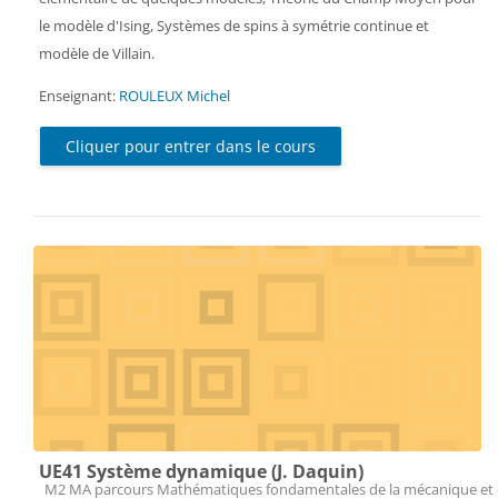
le modèle d'Ising, Systèmes de spins à symétrie continue et
modèle de Villain.
Enseignant:
ROULEUX Michel
Cliquer pour entrer dans le cours
UE41 Système dynamique (J. Daquin)
Catégorie de cours
M2 MA parcours Mathématiques fondamentales de la mécanique et 