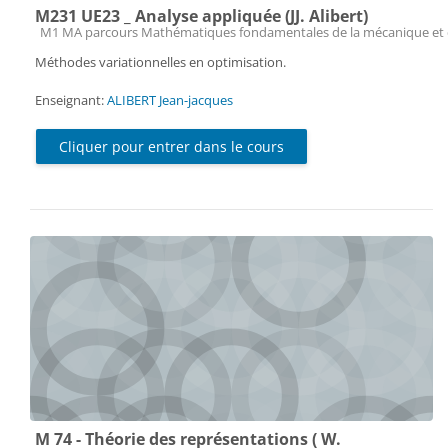
M231 UE23 _ Analyse appliquée (JJ. Alibert)
Catégorie de cours
M1 MA parcours Mathématiques fondamentales de la mécanique et 
Méthodes variationnelles en optimisation.
Enseignant:
ALIBERT Jean-jacques
Cliquer pour entrer dans le cours
M 74 - Théorie des représentations ( W.