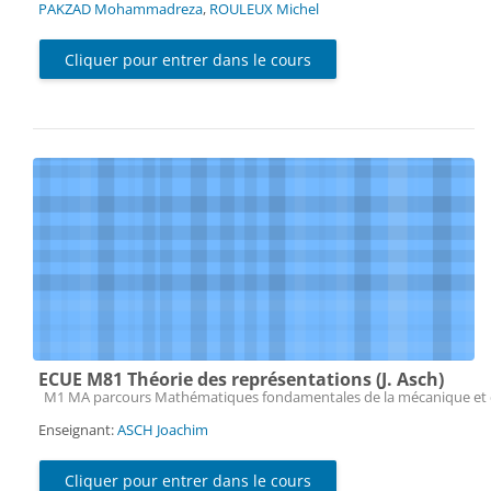
PAKZAD Mohammadreza
,
ROULEUX Michel
Cliquer pour entrer dans le cours
ECUE M81 Théorie des représentations (J. Asch)
Catégorie de cours
M1 MA parcours Mathématiques fondamentales de la mécanique et 
Enseignant:
ASCH Joachim
Cliquer pour entrer dans le cours