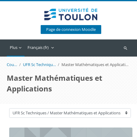
Passer au contenu principal
Page de connexion Moodle
Plus
Français ‎(fr)‎
Recherc
Cours
UFR Sc Techniques
Master Mathématiques et Applications
Master Mathématiques et
Applications
Catégories de cours