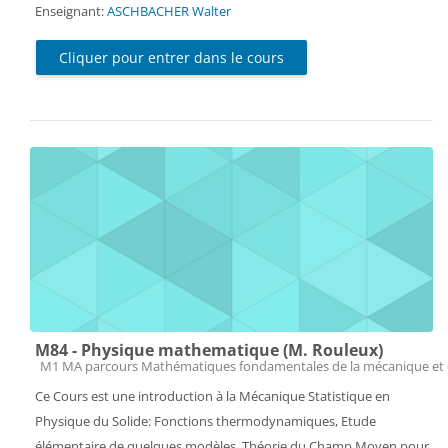
Enseignant:
ASCHBACHER Walter
Cliquer pour entrer dans le cours
M84 - Physique mathematique (M. Rouleux)
Catégorie de cours
M1 MA parcours Mathématiques fondamentales de la mécanique et 
Ce Cours est une introduction à la Mécanique Statistique en
Physique du Solide: Fonctions thermodynamiques, Etude
élémentaire de quelques modèles, Théorie du Champ Moyen pour