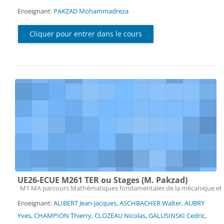
Enseignant:
PAKZAD Mohammadreza
Cliquer pour entrer dans le cours
UE26-ECUE M261 TER ou Stages (M. Pakzad)
Catégorie de cours
M1 MA parcours Mathématiques fondamentales de la mécanique et 
Enseignant:
ALIBERT Jean-jacques
,
ASCHBACHER Walter
,
AUBRY
Yves
,
CHAMPION Thierry
,
CLOZEAU Nicolas
,
GALUSINSKI Cedric
,