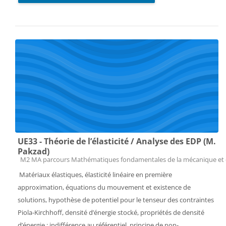
UE33 - Théorie de l’élasticité / Analyse des EDP (M.
Pakzad)
Catégorie de cours
M2 MA parcours Mathématiques fondamentales de la mécanique et 
Matériaux élastiques, élasticité linéaire en première
approximation, équations du mouvement et existence de
solutions, hypothèse de potentiel pour le tenseur des contraintes
Piola-Kirchhoff, densité d’énergie stocké, propriétés de densité
d’énergie : indifférence au référentiel, principe de non-