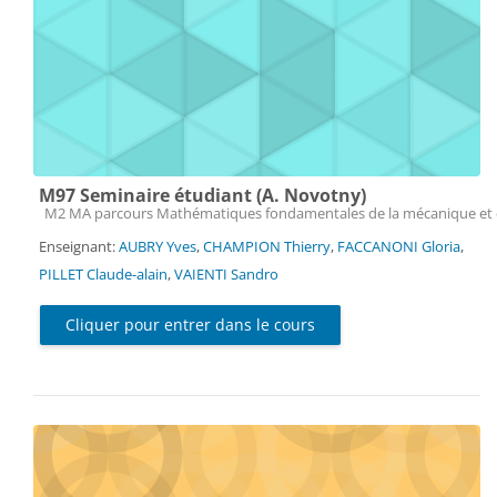
M97 Seminaire étudiant (A. Novotny)
Catégorie de cours
M2 MA parcours Mathématiques fondamentales de la mécanique et 
Enseignant:
AUBRY Yves
,
CHAMPION Thierry
,
FACCANONI Gloria
,
PILLET Claude-alain
,
VAIENTI Sandro
Cliquer pour entrer dans le cours