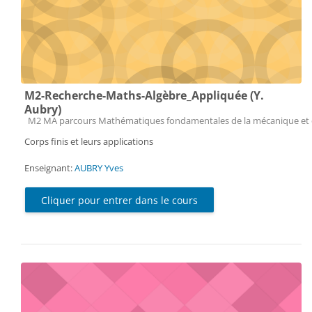
M2-Recherche-Maths-Algèbre_Appliquée (Y.
Aubry)
Catégorie de cours
M2 MA parcours Mathématiques fondamentales de la mécanique et 
Corps finis et leurs applications
Enseignant:
AUBRY Yves
Cliquer pour entrer dans le cours