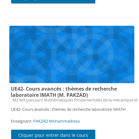
UE42- Cours avancés : thèmes de recherche
laboratoire IMATH (M. PAKZAD)
Catégorie de cours
M2 MA parcours Mathématiques fondamentales de la mécanique et 
UE42- Cours avancés : thèmes de recherche laboratoire IMATH
Enseignant:
PAKZAD Mohammadreza
Cliquer pour entrer dans le cours