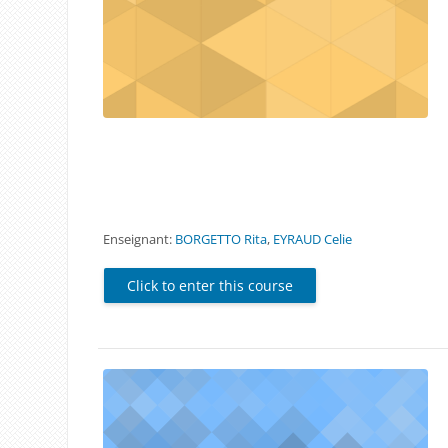
Enseignant:
BORGETTO Rita
,
EYRAUD Celie
Click to enter this course