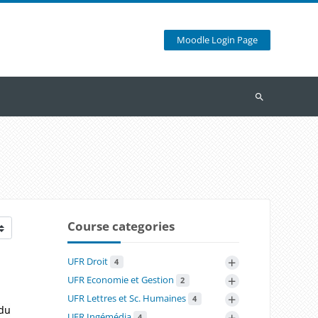
Moodle Login Page
Search
Course categories
+
UFR Droit
4
+
UFR Economie et Gestion
2
+
UFR Lettres et Sc. Humaines
4
 du
+
UFR Ingémédia
4