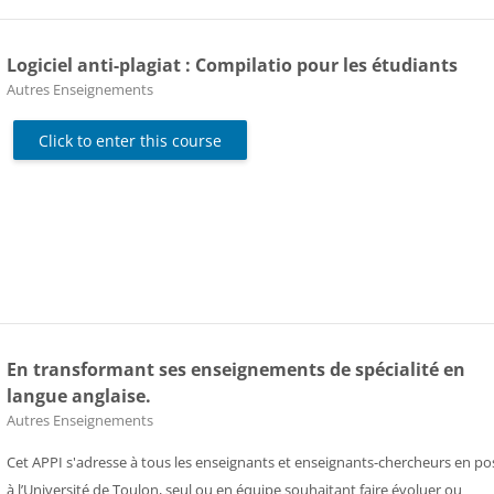
Logiciel anti-plagiat : Compilatio pour les étudiants
Course category
Autres Enseignements
Click to enter this course
En transformant ses enseignements de spécialité en
langue anglaise.
Course category
Autres Enseignements
Cet APPI s'adresse à tous les enseignants et enseignants-chercheurs en po
à l’Université de Toulon, seul ou en équipe souhaitant faire évoluer ou