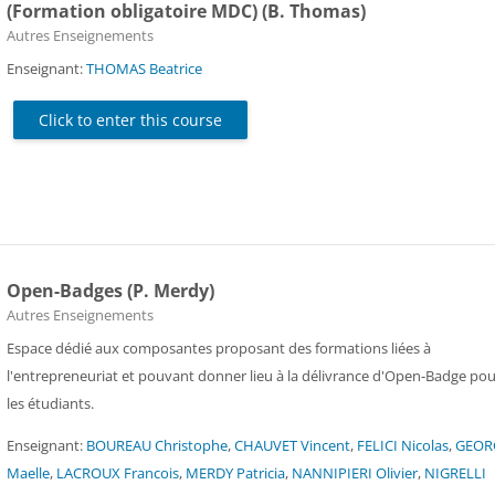
(Formation obligatoire MDC) (B. Thomas)
Course category
Autres Enseignements
Enseignant:
THOMAS Beatrice
Click to enter this course
Open-Badges (P. Merdy)
Course category
Autres Enseignements
Espace dédié aux composantes proposant des formations liées à
l'entrepreneuriat et pouvant donner lieu à la délivrance d'Open-Badge po
les étudiants.
Enseignant:
BOUREAU Christophe
,
CHAUVET Vincent
,
FELICI Nicolas
,
GEOR
Maelle
,
LACROUX Francois
,
MERDY Patricia
,
NANNIPIERI Olivier
,
NIGRELLI