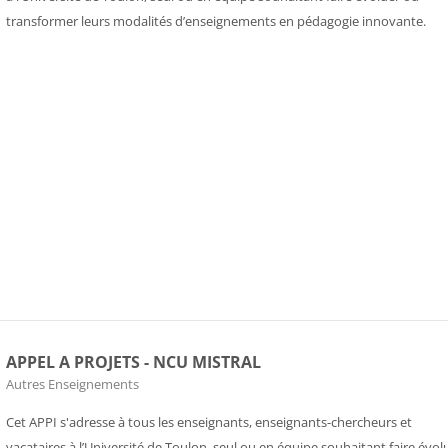
transformer leurs modalités d’enseignements en pédagogie innovante.
APPEL A PROJETS - NCU MISTRAL
Course category
Autres Enseignements
Cet APPI s'adresse à tous les enseignants, enseignants-chercheurs et
vacataires à l’Université de Toulon, seul ou en équipe souhaitant faire évol