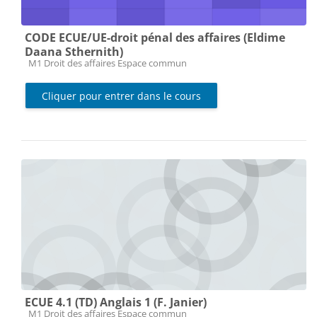
CODE ECUE/UE-droit pénal des affaires (Eldime
Daana Sthernith)
Catégorie de cours
M1 Droit des affaires Espace commun
Cliquer pour entrer dans le cours
ECUE 4.1 (TD) Anglais 1 (F. Janier)
Catégorie de cours
M1 Droit des affaires Espace commun