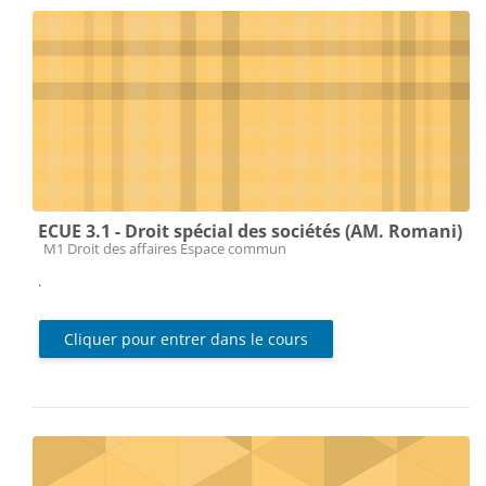
ECUE 3.1 - Droit spécial des sociétés (AM. Romani)
Catégorie de cours
M1 Droit des affaires Espace commun
.
Cliquer pour entrer dans le cours