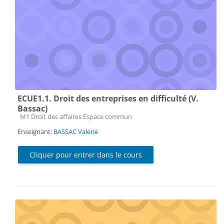
ECUE1.1. Droit des entreprises en difficulté (V.
Bassac)
Catégorie de cours
M1 Droit des affaires Espace commun
Enseignant:
BASSAC Valerie
Cliquer pour entrer dans le cours