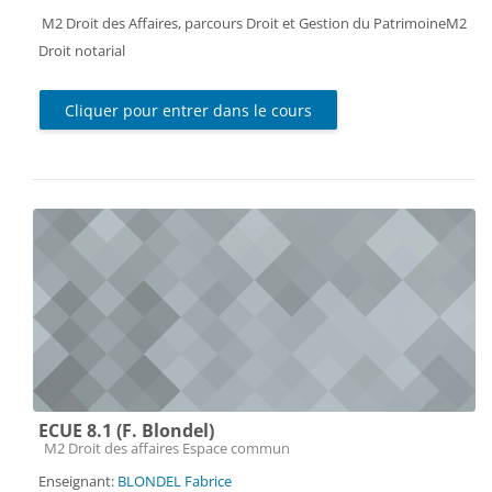
M2 Droit des Affaires, parcours Droit et Gestion du PatrimoineM2
Droit notarial
Cliquer pour entrer dans le cours
ECUE 8.1 (F. Blondel)
Catégorie de cours
M2 Droit des affaires Espace commun
Enseignant:
BLONDEL Fabrice