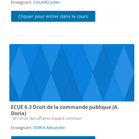
Enseignant:
COUARD Julien
Cliquer pour entrer dans le cours
ECUE 6.3 Droit de la commande publique (A.
Doria)
Catégorie de cours
M1 Droit des affaires Espace commun
Enseignant:
DORIA Alexandre