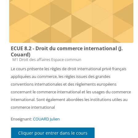
ECUE 8.2 - Droit du commerce international (J.
Couard)
Catégorie de cours
M1 Droit des affaires Espace commun
Le cours présente les règles de droit international privé français
appliquées au commerce, les règles issues des grandes
conventions internationales et des règlements européens
concernant le commerce international et les usages du commerce
international. Sont également abordées les institutions utiles au
commerce international
Enseignant:
COUARD Julien
Cliquer pour entrer dans le cours