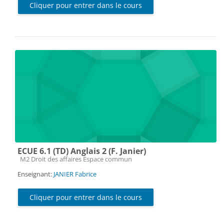
Cliquer pour entrer dans le cours
ECUE 6.1 (TD) Anglais 2 (F. Janier)
Catégorie de cours
M2 Droit des affaires Espace commun
Enseignant:
JANIER Fabrice
Cliquer pour entrer dans le cours