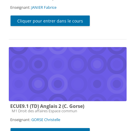
Enseignant:
JANIER Fabrice
Cliquer pour entrer dans le cours
ECUE9.1 (TD) Anglais 2 (C. Gorse)
Catégorie de cours
M1 Droit des affaires Espace commun
Enseignant:
GORSE Christelle