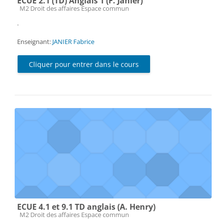
ECUE 2.1 (TD) Anglais 1 (F. Janier)
Catégorie de cours
M2 Droit des affaires Espace commun
.
Enseignant:
JANIER Fabrice
Cliquer pour entrer dans le cours
ECUE 4.1 et 9.1 TD anglais (A. Henry)
Catégorie de cours
M2 Droit des affaires Espace commun