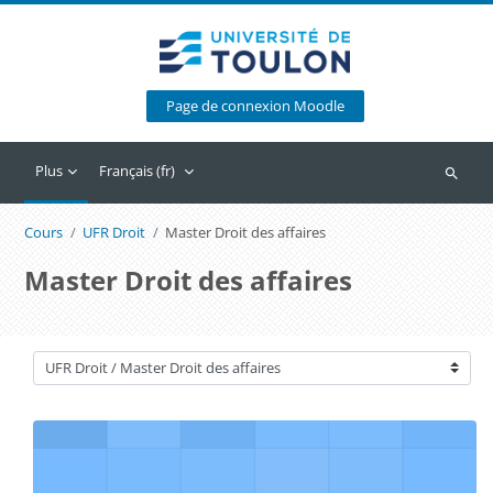
Passer au contenu principal
Page de connexion Moodle
Plus
Français ‎(fr)‎
Recherc
Cours
UFR Droit
Master Droit des affaires
Master Droit des affaires
Catégories de cours