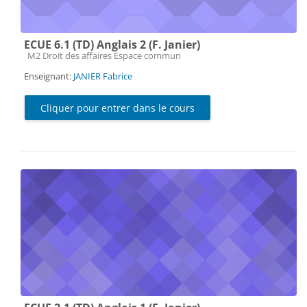
ECUE 6.1 (TD) Anglais 2 (F. Janier)
Catégorie de cours
M2 Droit des affaires Espace commun
Enseignant:
JANIER Fabrice
Cliquer pour entrer dans le cours