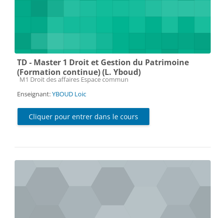
TD - Master 1 Droit et Gestion du Patrimoine
(Formation continue) (L. Yboud)
Catégorie de cours
M1 Droit des affaires Espace commun
Enseignant:
YBOUD Loic
Cliquer pour entrer dans le cours