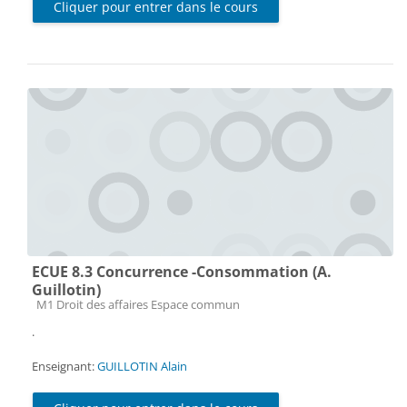
Cliquer pour entrer dans le cours
ECUE 8.3 Concurrence -Consommation (A.
Guillotin)
Catégorie de cours
M1 Droit des affaires Espace commun
.
Enseignant:
GUILLOTIN Alain