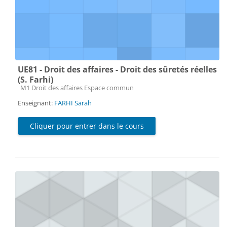
UE81 - Droit des affaires - Droit des sûretés réelles
(S. Farhi)
Catégorie de cours
M1 Droit des affaires Espace commun
Enseignant:
FARHI Sarah
Cliquer pour entrer dans le cours