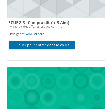
ECUE 8.3 - Comptabilité ( B Aim)
Catégorie de cours
M1 Droit des affaires Espace commun
Enseignant:
AIM Bernard
Cliquer pour entrer dans le cours