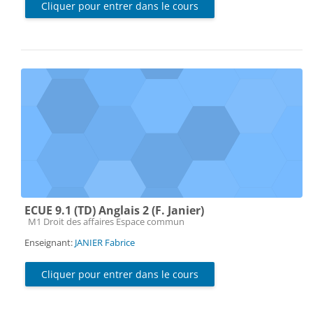
Cliquer pour entrer dans le cours
ECUE 9.1 (TD) Anglais 2 (F. Janier)
Catégorie de cours
M1 Droit des affaires Espace commun
Enseignant:
JANIER Fabrice
Cliquer pour entrer dans le cours