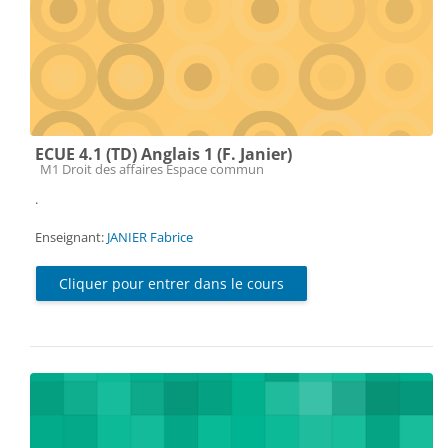
ECUE 4.1 (TD) Anglais 1 (F. Janier)
Catégorie de cours
M1 Droit des affaires Espace commun
.
Enseignant:
JANIER Fabrice
Cliquer pour entrer dans le cours