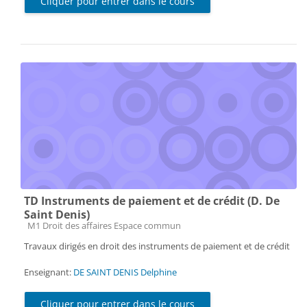
Cliquer pour entrer dans le cours
TD Instruments de paiement et de crédit (D. De
Saint Denis)
Catégorie de cours
M1 Droit des affaires Espace commun
Travaux dirigés en droit des instruments de paiement et de crédit
Enseignant:
DE SAINT DENIS Delphine
Cliquer pour entrer dans le cours