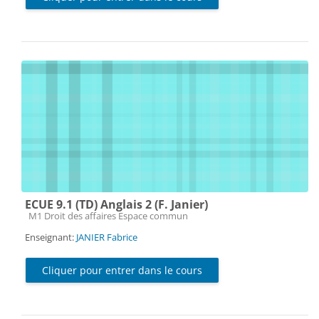
ECUE 9.1 (TD) Anglais 2 (F. Janier)
Catégorie de cours
M1 Droit des affaires Espace commun
Enseignant:
JANIER Fabrice
Cliquer pour entrer dans le cours