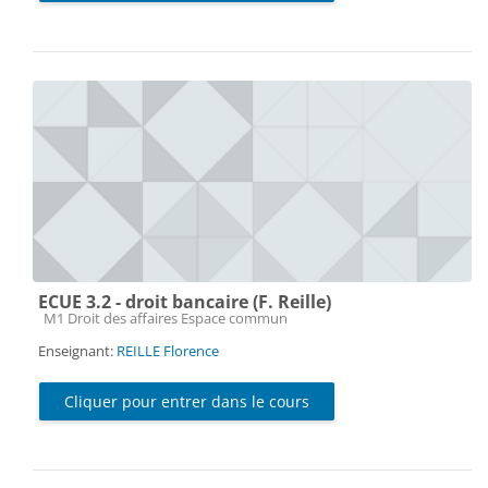
ECUE 3.2 - droit bancaire (F. Reille)
Catégorie de cours
M1 Droit des affaires Espace commun
Enseignant:
REILLE Florence
Cliquer pour entrer dans le cours